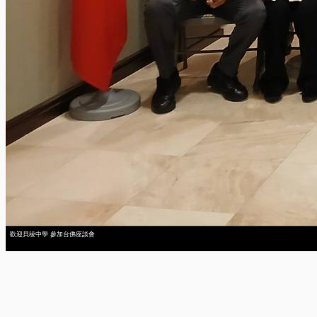
歡迎貝稜中學 參加台佛座談會