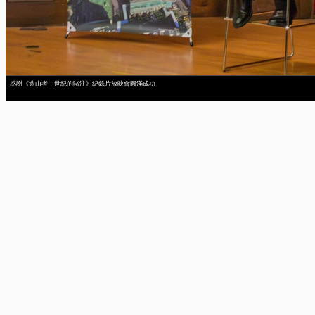
感謝《造山者：世紀的賭注》紀錄片放映會圓滿成功