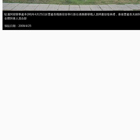
駐邁阿密辦事處本(98)年4月25日於曹處長職務宿舍舉行新任僑務榮譽職人員聘書頒發典禮，會後曹處長夫婦
全體與會人員合影
張貼日期：2009/4/25