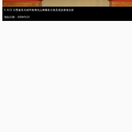
5 月23 日曹處長夫婦拜會佛光山奧蘭多分會及座談會後合影
張貼日期：2009/5/23