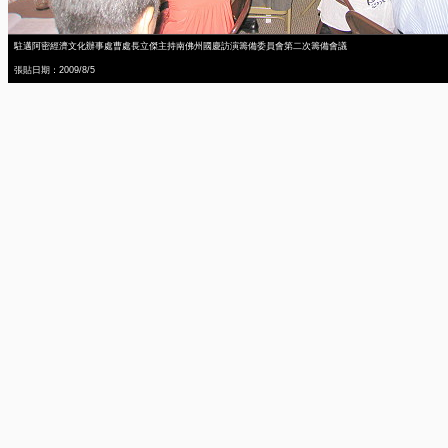
駐邁阿密經濟文化辦事處曹處長立傑主持南佛州國慶訪演籌備委員會第二次籌備會議
張貼日期：2009/8/5