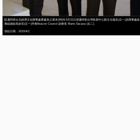
駐邁阿密台北經濟文化辦事處曹處長立傑本(99)年3月31日偕邁阿密台灣貿易中心劉主任義良(右一)及辦事處政
務組謝組長妙宏(左一)拜會Beacon Council 副會長 Mario Sacasa (右二).
張貼日期：2010/4/1