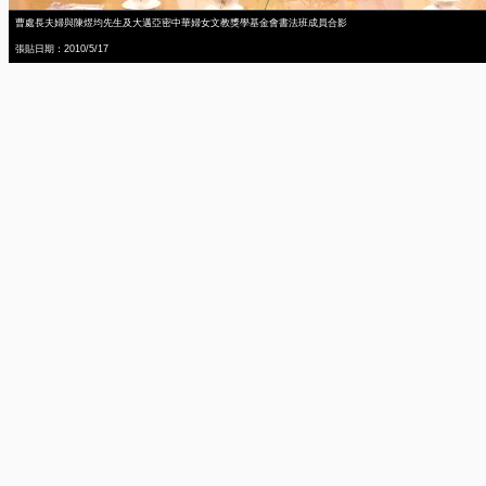
曹處長夫婦與陳煜均先生及大邁亞密中華婦女文教獎學基金會書法班成員合影
張貼日期：2010/5/17