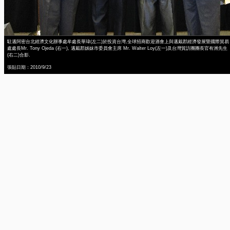
駐邁阿密台北經濟文化辦事處牟處長華瑋(左二)於投資台灣,全球招商歡迎酒會上與邁戴郡經濟發展暨國際貿易
處處長Mr. Tony Ojeda (右一), 邁戴郡姊妹市委員會主席 Mr. Walter Loy(左一)及台灣貿訪團團長官有洲先生
(右二)合影.
張貼日期：2010/9/23