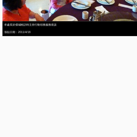
牟處長於傑城轄訪時主持行動領務服務座談
張貼日期：2011/4/16