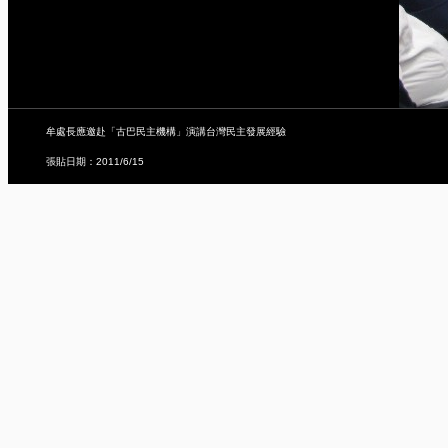
牟處長應邀赴「古巴民主機構」演講台灣民主發展經驗
張貼日期：2011/6/15