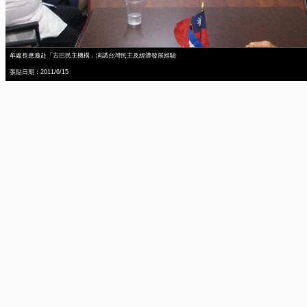
牟處長應邀赴「古巴民主機構」演講台灣民主及經濟發展經驗
張貼日期：2011/6/15