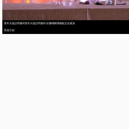
青年大使訪問佛州青年大使訪問佛州-於珊瑚閣博物館文化展演
茶道介紹