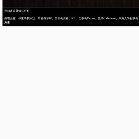
意向書簽署儀式合影
由右至左：張董事長家宜、牟處長華瑋、吳部長清基、ICUF理事長Moore、主席Catanese、東海大學程校長
海東