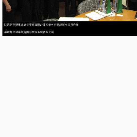
駐邁阿密辦事處處長率經貿團赴波多黎各推動經貿交流與合作
牟處長華瑋率經貿團拜會波多黎各觀光局