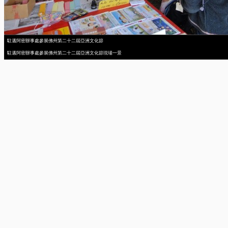
駐邁阿密辦事處參展佛州第二十二屆亞洲文化節
駐邁阿密辦事處參展佛州第二十二屆亞洲文化節現場一景