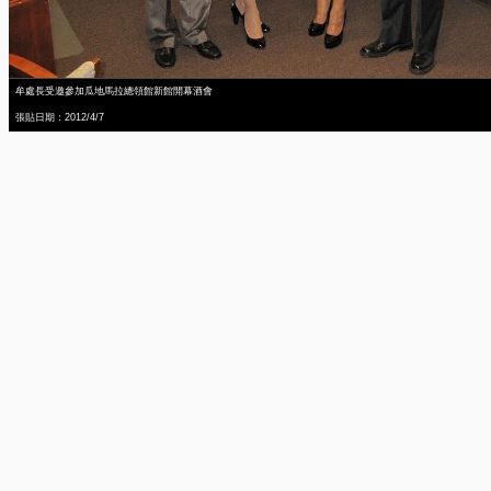
牟處長受邀參加瓜地馬拉總領館新館開幕酒會
張貼日期：2012/4/7