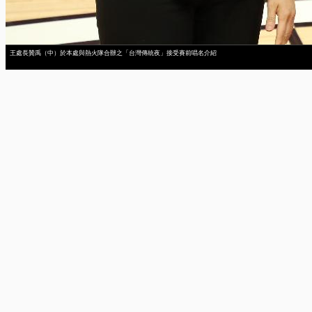
王處長贊禹（中）於本處與熱火隊合辦之「台灣傳統夜」接受賽前唱名介紹