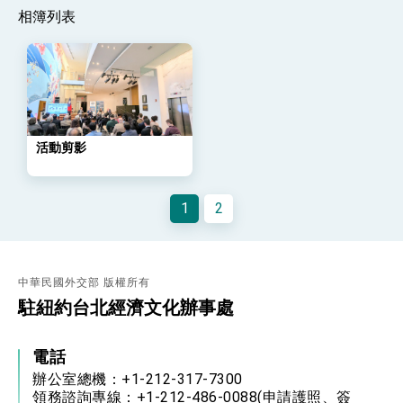
策略小組」跨部會會議
相簿列表
民調顯示多數國人滿意政府外交表現，高度支持
「總合外交」與台歐美日關係深化
總統以「韌性之島，希望之光」為題發表2026新
年談話
總統主持「守護民主台灣國安行動方案」記者
會 強調以實力守護台海和平 以決心掌握國家
命運
變局中 奮起的新臺灣 總統發表國慶演說
活動剪影
總統發表執政周年談話 盼面對未來挑戰 堅持
團結 迎風轉型 穩健前行
1
2
賴總統就職演說影片
總統重要談話
中華民國外交部 版權所有
外交部重要言論
駐紐約台北經濟文化辦事處
我國政府將在美國亞利桑納州設立「駐鳳凰城辦
事處」，進一步深化台美交流合作
電話
辦公室總機：+1-212-317-7300
領務諮詢專線：+1-212-486-0088(申請護照、簽