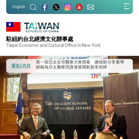
:::
English
:::
外交部重要言論
駐紐約台北經濟文化辦事處
我國政府將在美國亞利桑納州設立「駐鳳凰城辦
事處」，進一步深化台美交流合作
Taipei Economic and Cultural Office in New York
第一屆亞太在宅醫療大會開幕 總統盼分享臺灣
經驗為亞太醫療照護發展開創新里程碑
外交部發布WHA文宣影片「台灣醫療點亮世界」
重點消息
及「台灣智慧醫療與健康產業展」預告短片，向
世界展現台灣守護全球健康的創新能量
總統出訪史瓦帝尼返國談話 強調臺灣人有權利
走向世界 盼與理念相近國家共同維護國際秩序
堅定走向世界 賴總統抵達史瓦帝尼王國進行國是
訪問
總統與五院院長新春茶敘 盼化分歧為團結、為
國家邁出合作第一步
總統農曆春節談話
台美貿易協議完成簽署達成6大目標、創5大歷史
性突破 總統強調將以3大面向加速臺灣經濟轉型
升級 籲請立院全力支持並盡速通過
臺美簽署「對等貿易協定」確立對等關稅15%且不