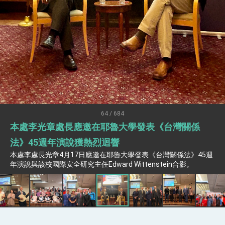
疊加 我輸美2072項產品豁免對等關稅
總統接受「法新社」（AFP）專訪內容
外交部長林佳龍於《外交事務》撰文指出：自由
世界 需要台灣，團結合作方能守護繁榮
外交部長林佳龍出席《台灣光華雜誌》50週年慶
「見證蛻變，分享世界的光華」開幕式，期許數
位轉 型迎向下個50年
總統主持「台美經濟繁榮夥伴對話」記者會 說
明臺美合作三大戰略方向 盼與民主夥伴共同引
領 下一個世代的繁榮
外交部長林佳龍接受印尼「時代雜誌」專訪，闡
述印太安全局勢，籲深化台印尼半導體供應鏈合
64 / 684
作
外交部長林佳龍午宴歡迎美國聯邦參議員蓋耶哥
本處李光章處長應邀在耶魯大學發表《台灣關係
訪問團
外交部長林佳龍接見美國智庫「德國馬歇爾基金
法》45週年演說獲熱烈迴響
會」訪問團一行，深化跨大西洋戰略夥伴關係
本處李處長光章4月17日應邀在耶魯大學發表《台灣關係法》45週
臺美經貿談判獲階段性成果 卓揆期勉爭取時間完
年演說與該校國際安全研究主任Edward Wittenstein合影。
成「臺美對等貿易協定」簽署
卓揆：臺美關稅談判階段性結果有助臺灣取得有
利戰略地位 全力支持「臺美對等貿易協定」簽署
外交部與數位發展部攜手合作，整合台灣雄厚數
位實力，達成固邦榮邦目標
外交部長林佳龍主持第35次「參與亞太經濟合作