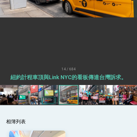
性突破 總統強調將以3大面向加速臺灣經濟轉型
升級 籲請立院全力支持並盡速通過
臺美簽署「對等貿易協定」確立對等關稅15%且不
疊加 我輸美2072項產品豁免對等關稅
總統接受「法新社」（AFP）專訪內容
外交部長林佳龍於《外交事務》撰文指出：自由
世界 需要台灣，團結合作方能守護繁榮
外交部長林佳龍出席《台灣光華雜誌》50週年慶
「見證蛻變，分享世界的光華」開幕式，期許數
位轉 型迎向下個50年
總統主持「台美經濟繁榮夥伴對話」記者會 說
明臺美合作三大戰略方向 盼與民主夥伴共同引
14 / 684
領 下一個世代的繁榮
外交部長林佳龍接受印尼「時代雜誌」專訪，闡
紐約計程車頂與Link NYC的看板傳達台灣訴求。
述印太安全局勢，籲深化台印尼半導體供應鏈合
作
外交部長林佳龍午宴歡迎美國聯邦參議員蓋耶哥
訪問團
外交部長林佳龍接見美國智庫「德國馬歇爾基金
會」訪問團一行，深化跨大西洋戰略夥伴關係
臺美經貿談判獲階段性成果 卓揆期勉爭取時間完
成「臺美對等貿易協定」簽署
相簿列表
卓揆：臺美關稅談判階段性結果有助臺灣取得有
利戰略地位 全力支持「臺美對等貿易協定」簽署
外交部與數位發展部攜手合作，整合台灣雄厚數