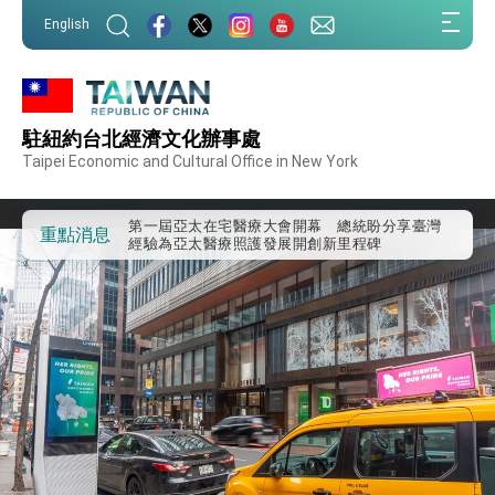
:::
English
:::
駐紐約台北經濟文化辦事處
外交部重要言論
Taipei Economic and Cultural Office in New York
我國政府將在美國亞利桑納州設立「駐鳳凰城辦
事處」，進一步深化台美交流合作
第一屆亞太在宅醫療大會開幕 總統盼分享臺灣
重點消息
經驗為亞太醫療照護發展開創新里程碑
外交部發布WHA文宣影片「台灣醫療點亮世界」
及「台灣智慧醫療與健康產業展」預告短片，向
世界展現台灣守護全球健康的創新能量
總統出訪史瓦帝尼返國談話 強調臺灣人有權利
走向世界 盼與理念相近國家共同維護國際秩序
堅定走向世界 賴總統抵達史瓦帝尼王國進行國是
訪問
總統與五院院長新春茶敘 盼化分歧為團結、為
國家邁出合作第一步
總統農曆春節談話
台美貿易協議完成簽署達成6大目標、創5大歷史