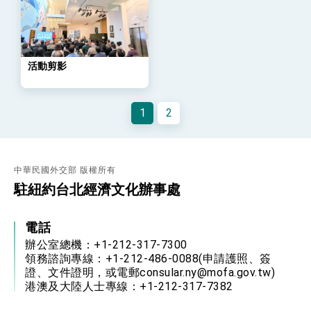
位實力，達成固邦榮邦目標
外交部長林佳龍主持第35次「參與亞太經濟合作
策略小組」跨部會會議
民調顯示多數國人滿意政府外交表現，高度支持
「總合外交」與台歐美日關係深化
活動剪影
總統以「韌性之島，希望之光」為題發表2026新
年談話
總統主持「守護民主台灣國安行動方案」記者
1
2
會 強調以實力守護台海和平 以決心掌握國家
命運
變局中 奮起的新臺灣 總統發表國慶演說
總統發表執政周年談話 盼面對未來挑戰 堅持
團結 迎風轉型 穩健前行
中華民國外交部 版權所有
駐紐約台北經濟文化辦事處
賴總統就職演說影片
總統重要談話
電話
辦公室總機：+1-212-317-7300
外交部重要言論
領務諮詢專線：+1-212-486-0088(申請護照、簽
我國政府將在美國亞利桑納州設立「駐鳳凰城辦
證、文件證明，或電郵consular.ny@mofa.gov.tw)
事處」，進一步深化台美交流合作
港澳及大陸人士專線：+1-212-317-7382