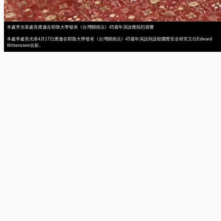
本處李光章處長應邀在耶魯大學發表《台灣關係法》45週年演說獲熱烈迴響
本處李處長光章4月17日應邀在耶魯大學發表《台灣關係法》45週年演說與該校國際安全研究主任Edward
Wittenstein合影。