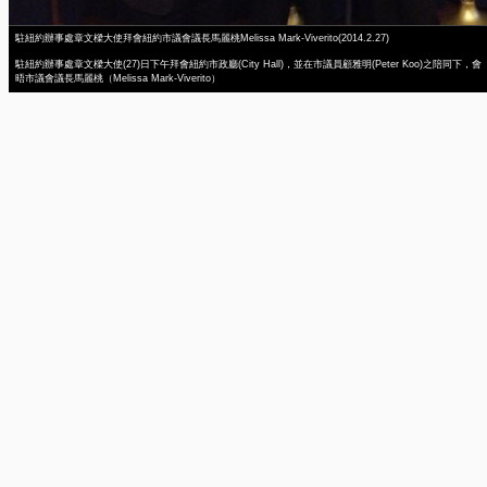
駐紐約辦事處章文樑大使拜會紐約市議會議長馬麗桃Melissa Mark-Viverito(2014.2.27)
駐紐約辦事處章文樑大使(27)日下午拜會紐約市政廳(City Hall)，並在市議員顧雅明(Peter Koo)之陪同下，會
晤市議會議長馬麗桃（Melissa Mark-Viverito）