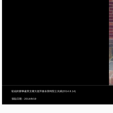
駐紐約辦事處章文樑大使拜會余英時院士夫婦(2014.8.14)
張貼日期：2014/8/19