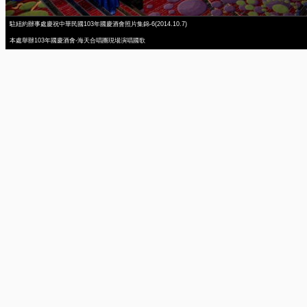
駐紐約辦事處慶祝中華民國103年國慶酒會照片集錦-6(2014.10.7)
本處舉辦103年國慶酒會-海天合唱團現場演唱國歌