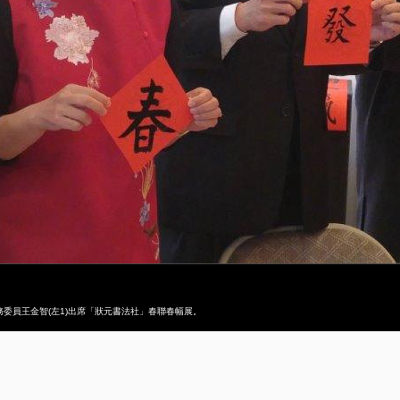
僑務委員王金智(左1)出席「狀元書法社」春聯春幅展。