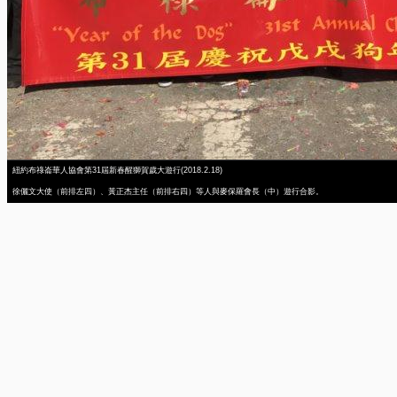
紐約布祿崙華人協會第31屆新春醒獅賀歲大遊行(2018.2.18)
徐儷文大使（前排左四）、黃正杰主任（前排右四）等人與麥保羅會長（中）遊行合影。