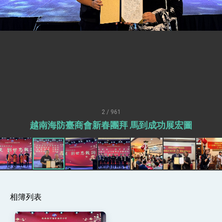
疊加 我輸美2072項產品豁免對等關稅
總統接受「法新社」（AFP）專訪內容
外交部長林佳龍於《外交事務》撰文指出：自由
世界 需要台灣，團結合作方能守護繁榮
外交部長林佳龍出席《台灣光華雜誌》50週年慶
「見證蛻變，分享世界的光華」開幕式，期許數
位轉 型迎向下個50年
總統主持「台美經濟繁榮夥伴對話」記者會 說
明臺美合作三大戰略方向 盼與民主夥伴共同引
領 下一個世代的繁榮
外交部長林佳龍接受印尼「時代雜誌」專訪，闡
述印太安全局勢，籲深化台印尼半導體供應鏈合
2 / 961
作
外交部長林佳龍午宴歡迎美國聯邦參議員蓋耶哥
越南海防臺商會新春團拜 馬到成功展宏圖
訪問團
外交部長林佳龍接見美國智庫「德國馬歇爾基金
會」訪問團一行，深化跨大西洋戰略夥伴關係
臺美經貿談判獲階段性成果 卓揆期勉爭取時間完
成「臺美對等貿易協定」簽署
卓揆：臺美關稅談判階段性結果有助臺灣取得有
利戰略地位 全力支持「臺美對等貿易協定」簽署
相簿列表
外交部與數位發展部攜手合作，整合台灣雄厚數
位實力，達成固邦榮邦目標
外交部長林佳龍主持第35次「參與亞太經濟合作