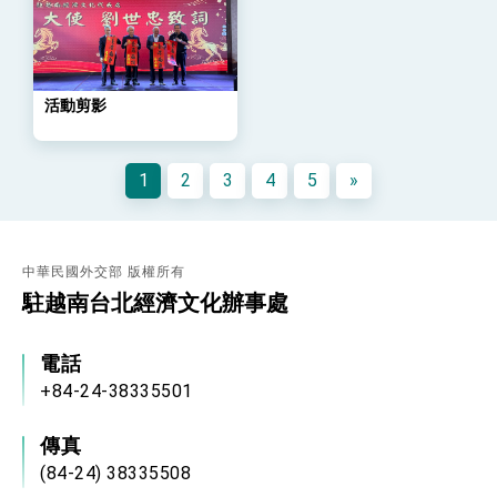
策略小組」跨部會會議
民調顯示多數國人滿意政府外交表現，高度支持
「總合外交」與台歐美日關係深化
總統以「韌性之島，希望之光」為題發表2026新
年談話
活動剪影
總統主持「守護民主台灣國安行動方案」記者
會 強調以實力守護台海和平 以決心掌握國家
命運
變局中 奮起的新臺灣 總統發表國慶演說
1
2
3
4
5
»
總統發表執政周年談話 盼面對未來挑戰 堅持
團結 迎風轉型 穩健前行
賴總統就職演說影片
中華民國外交部 版權所有
駐越南台北經濟文化辦事處
總統重要談話
外交部重要言論
電話
我國政府將在美國亞利桑納州設立「駐鳳凰城辦
+84-24-38335501
事處」，進一步深化台美交流合作
傳真
(84-24) 38335508