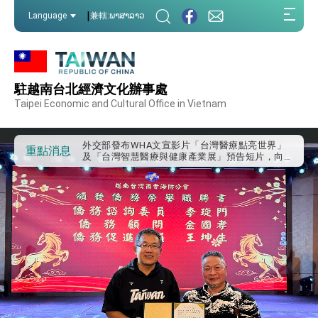
:::
|
Language
兼轄:ພາສາລາວ
:::
外交部重要言論
駐越南台北經濟文化辦事處
我國政府將在美國亞利桑納州設立「駐鳳凰城辦
事處」，進一步深化台美交流合作
Taipei Economic and Cultural Office in Vietnam
第一屆亞太在宅醫療大會開幕 總統盼分享臺灣
經驗為亞太醫療照護發展開創新里程碑
外交部發布WHA文宣影片「台灣醫療點亮世界」
重點消息
及「台灣智慧醫療與健康產業展」預告短片，向
世界展現台灣守護全球健康的創新能量
總統出訪史瓦帝尼返國談話 強調臺灣人有權利
走向世界 盼與理念相近國家共同維護國際秩序
堅定走向世界 賴總統抵達史瓦帝尼王國進行國是
訪問
總統與五院院長新春茶敘 盼化分歧為團結、為
國家邁出合作第一步
總統農曆春節談話
台美貿易協議完成簽署達成6大目標、創5大歷史
性突破 總統強調將以3大面向加速臺灣經濟轉型
升級 籲請立院全力支持並盡速通過
臺美簽署「對等貿易協定」確立對等關稅15%且不