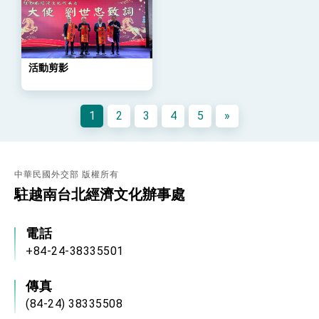
外交部與數位發展部攜手合作，整合台灣雄厚數
位實力，達成固邦榮邦目標
外交部長林佳龍主持第35次「參與亞太經濟合作
策略小組」跨部會會議
活動剪影
民調顯示多數國人滿意政府外交表現，高度支持
「總合外交」與台歐美日關係深化
總統以「韌性之島，希望之光」為題發表2026新
年談話
1
2
3
4
5
»
總統主持「守護民主台灣國安行動方案」記者
會 強調以實力守護台海和平 以決心掌握國家
命運
變局中 奮起的新臺灣 總統發表國慶演說
中華民國外交部 版權所有
總統發表執政周年談話 盼面對未來挑戰 堅持
駐越南台北經濟文化辦事處
團結 迎風轉型 穩健前行
賴總統就職演說影片
電話
總統重要談話
+84-24-38335501
外交部重要言論
傳真
我國政府將在美國亞利桑納州設立「駐鳳凰城辦
(84-24) 38335508
事處」，進一步深化台美交流合作