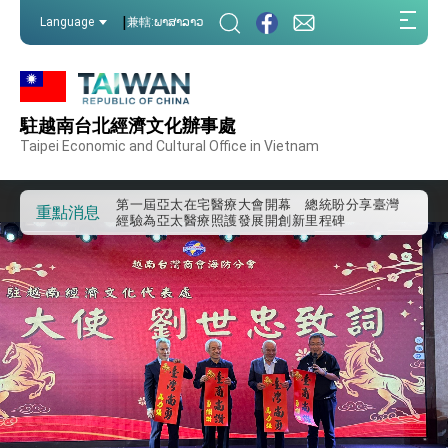
:::
|
Language
兼轄:ພາສາລາວ
:::
駐越南台北經濟文化辦事處
外交部重要言論
Taipei Economic and Cultural Office in Vietnam
我國政府將在美國亞利桑納州設立「駐鳳凰城辦
事處」，進一步深化台美交流合作
第一屆亞太在宅醫療大會開幕 總統盼分享臺灣
重點消息
經驗為亞太醫療照護發展開創新里程碑
外交部發布WHA文宣影片「台灣醫療點亮世界」
及「台灣智慧醫療與健康產業展」預告短片，向
世界展現台灣守護全球健康的創新能量
總統出訪史瓦帝尼返國談話 強調臺灣人有權利
走向世界 盼與理念相近國家共同維護國際秩序
堅定走向世界 賴總統抵達史瓦帝尼王國進行國是
訪問
總統與五院院長新春茶敘 盼化分歧為團結、為
國家邁出合作第一步
總統農曆春節談話
台美貿易協議完成簽署達成6大目標、創5大歷史