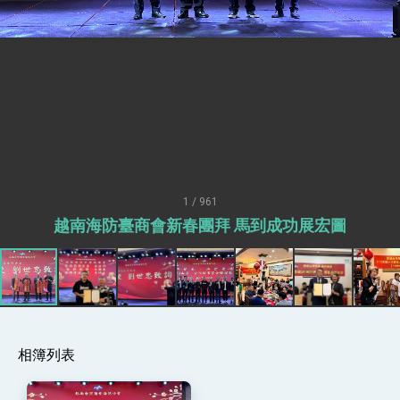
性突破 總統強調將以3大面向加速臺灣經濟轉型
升級 籲請立院全力支持並盡速通過
臺美簽署「對等貿易協定」確立對等關稅15%且不
疊加 我輸美2072項產品豁免對等關稅
總統接受「法新社」（AFP）專訪內容
外交部長林佳龍於《外交事務》撰文指出：自由
世界 需要台灣，團結合作方能守護繁榮
外交部長林佳龍出席《台灣光華雜誌》50週年慶
「見證蛻變，分享世界的光華」開幕式，期許數
位轉 型迎向下個50年
總統主持「台美經濟繁榮夥伴對話」記者會 說
明臺美合作三大戰略方向 盼與民主夥伴共同引
領 下一個世代的繁榮
1 / 961
外交部長林佳龍接受印尼「時代雜誌」專訪，闡
述印太安全局勢，籲深化台印尼半導體供應鏈合
越南海防臺商會新春團拜 馬到成功展宏圖
作
副總統接見美參議員蓋耶哥 強調美國是臺灣重
要合作夥伴
外交部長林佳龍午宴歡迎美國聯邦參議員蓋耶哥
訪問團
外交部長林佳龍接見美國智庫「德國馬歇爾基金
會」訪問團一行，深化跨大西洋戰略夥伴關係
臺美經貿談判獲階段性成果 卓揆期勉爭取時間完
相簿列表
成「臺美對等貿易協定」簽署
卓揆：臺美關稅談判階段性結果有助臺灣取得有
利戰略地位 全力支持「臺美對等貿易協定」簽署