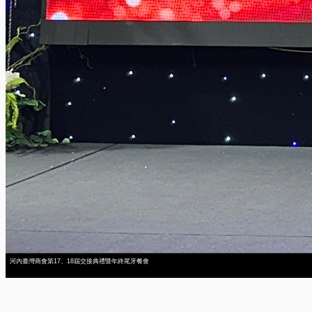
河內臺灣商會第17、18屆交接典禮暨年終尾牙餐會