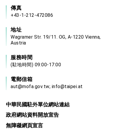
策略小組」跨部會會議
傳真
民調顯示多數國人滿意政府外交表現，高度支持
「總合外交」與台歐美日關係深化
+43-1-212-472086
總統以「韌性之島，希望之光」為題發表2026新
年談話
地址
總統主持「守護民主台灣國安行動方案」記者
Wagramer Str. 19/11. OG, A-1220 Vienna,
會 強調以實力守護台海和平 以決心掌握國家
命運
Austria
變局中 奮起的新臺灣 總統發表國慶演說
總統發表執政周年談話 盼面對未來挑戰 堅持
服務時間
團結 迎風轉型 穩健前行
(駐地時間) 09:00-17:00
賴總統就職演說影片
電郵信箱
總統重要談話
aut@mofa.gov.tw
;
info@taipei.at
外交部重要言論
我國政府將在美國亞利桑納州設立「駐鳳凰城辦
中華民國駐外單位網站連結
事處」，進一步深化台美交流合作
政府網站資料開放宣告
無障礙網頁宣言