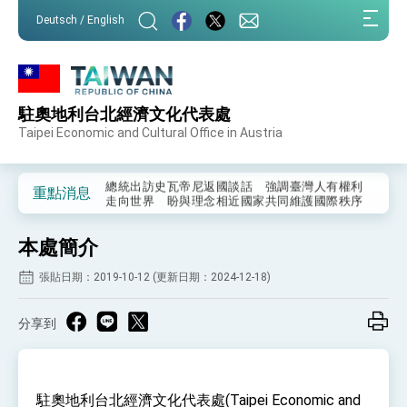
:::
Deutsch / English
:::
外交部重要言論
我國政府將在美國亞利桑納州設立「駐鳳凰城辦
事處」，進一步深化台美交流合作
駐奧地利台北經濟文化代表處
第一屆亞太在宅醫療大會開幕 總統盼分享臺灣
經驗為亞太醫療照護發展開創新里程碑
Taipei Economic and Cultural Office in Austria
外交部發布WHA文宣影片「台灣醫療點亮世界」
及「台灣智慧醫療與健康產業展」預告短片，向
世界展現台灣守護全球健康的創新能量
總統出訪史瓦帝尼返國談話 強調臺灣人有權利
重點消息
走向世界 盼與理念相近國家共同維護國際秩序
堅定走向世界 賴總統抵達史瓦帝尼王國進行國是
訪問
本處簡介
總統與五院院長新春茶敘 盼化分歧為團結、為
國家邁出合作第一步
張貼日期：2019-10-12 (更新日期：2024-12-18)
總統農曆春節談話
分享到
台美貿易協議完成簽署達成6大目標、創5大歷史
性突破 總統強調將以3大面向加速臺灣經濟轉型
升級 籲請立院全力支持並盡速通過
臺美簽署「對等貿易協定」確立對等關稅15%且不
疊加 我輸美2072項產品豁免對等關稅
駐奧地利台北經濟文化代表處(Taipei Economic and