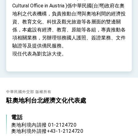
總統接受「法新社」（AFP）專訪內容
Cultural Office in Austria )係中華民國(台灣)政府在奧
外交部長林佳龍於《外交事務》撰文指出：自由
地利之代表機構，負責推動台灣與奧地利間的經濟投
世界 需要台灣，團結合作方能守護繁榮
資、教育文化、科技及觀光旅遊等各層面的雙邊關
外交部長林佳龍出席《台灣光華雜誌》50週年慶
「見證蛻變，分享世界的光華」開幕式，期許數
係，本處設有經濟、教育、原能等各組，專責推動各
位轉 型迎向下個50年
總統主持「台美經濟繁榮夥伴對話」記者會 說
項相關業務，另辦理領務國人護照、簽證業務、文件
明臺美合作三大戰略方向 盼與民主夥伴共同引
驗證等及提供僑民服務。
領 下一個世代的繁榮
外交部長林佳龍接受印尼「時代雜誌」專訪，闡
現任代表為劉玄詠大使。
述印太安全局勢，籲深化台印尼半導體供應鏈合
作
副總統接見美參議員蓋耶哥 強調美國是臺灣重
要合作夥伴
外交部長林佳龍午宴歡迎美國聯邦參議員蓋耶哥
訪問團
外交部長林佳龍接見美國智庫「德國馬歇爾基金
會」訪問團一行，深化跨大西洋戰略夥伴關係
中華民國外交部 版權所有
臺美經貿談判獲階段性成果 卓揆期勉爭取時間完
駐奧地利台北經濟文化代表處
成「臺美對等貿易協定」簽署
卓揆：臺美關稅談判階段性結果有助臺灣取得有
利戰略地位 全力支持「臺美對等貿易協定」簽署
電話
外交部與數位發展部攜手合作，整合台灣雄厚數
奧地利境內請撥 01-2124720
位實力，達成固邦榮邦目標
奧地利境外請撥+43-1-2124720
外交部長林佳龍主持第35次「參與亞太經濟合作