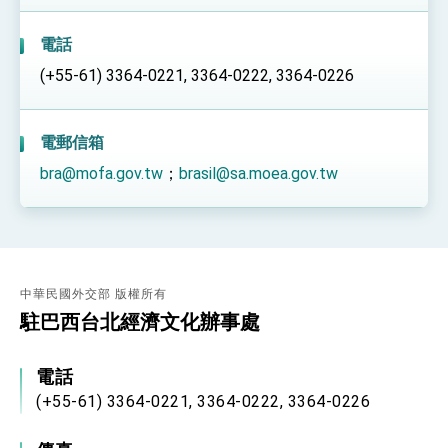
性突破 總統強調將以3大面向加速臺灣經濟轉型
升級 籲請立院全力支持並盡速通過
臺美簽署「對等貿易協定」確立對等關稅15%且不
電話
疊加 我輸美2072項產品豁免對等關稅
(+55-61) 3364-0221, 3364-0222, 3364-0226
總統接受「法新社」（AFP）專訪內容
外交部長林佳龍於《外交事務》撰文指出：自由
世界 需要台灣，團結合作方能守護繁榮
電郵信箱
外交部長林佳龍出席《台灣光華雜誌》50週年慶
bra@mofa.gov.tw
；
brasil@sa.moea.gov.tw
「見證蛻變，分享世界的光華」開幕式，期許數
位轉 型迎向下個50年
總統主持「台美經濟繁榮夥伴對話」記者會 說
明臺美合作三大戰略方向 盼與民主夥伴共同引
領 下一個世代的繁榮
外交部長林佳龍接受印尼「時代雜誌」專訪，闡
述印太安全局勢，籲深化台印尼半導體供應鏈合
作
外交部長林佳龍午宴歡迎美國聯邦參議員蓋耶哥
訪問團
中華民國外交部 版權所有
外交部長林佳龍接見美國智庫「德國馬歇爾基金
駐巴西台北經濟文化辦事處
會」訪問團一行，深化跨大西洋戰略夥伴關係
臺美經貿談判獲階段性成果 卓揆期勉爭取時間完
成「臺美對等貿易協定」簽署
電話
卓揆：臺美關稅談判階段性結果有助臺灣取得有
(+55-61) 3364-0221, 3364-0222, 3364-0226
利戰略地位 全力支持「臺美對等貿易協定」簽署
外交部與數位發展部攜手合作，整合台灣雄厚數