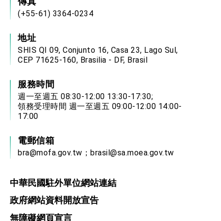
傳真
位實力，達成固邦榮邦目標
(+55-61) 3364-0234
外交部長林佳龍主持第35次「參與亞太經濟合作
策略小組」跨部會會議
民調顯示多數國人滿意政府外交表現，高度支持
地址
「總合外交」與台歐美日關係深化
SHIS QI 09, Conjunto 16, Casa 23, Lago Sul,
總統以「韌性之島，希望之光」為題發表2026新
CEP 71625-160, Brasilia - DF, Brasil
年談話
總統主持「守護民主台灣國安行動方案」記者
會 強調以實力守護台海和平 以決心掌握國家
服務時間
命運
週一至週五 08:30-12:00 13:30-17:30;
變局中 奮起的新臺灣 總統發表國慶演說
領務受理時間 週一至週五 09:00-12:00 14:00-
總統發表執政周年談話 盼面對未來挑戰 堅持
17:00
團結 迎風轉型 穩健前行
賴總統就職演說影片
電郵信箱
bra@mofa.gov.tw
；
brasil@sa.moea.gov.tw
總統重要談話
外交部重要言論
中華民國駐外單位網站連結
我國政府將在美國亞利桑納州設立「駐鳳凰城辦
政府網站資料開放宣告
事處」，進一步深化台美交流合作
無障礙網頁宣言