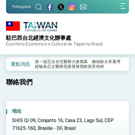
:::
Portuguese
:::
駐巴西台北經濟文化辦事處
外交部重要言論
Escritório Econômico e Cultural de Taipei no Brasil
我國政府將在美國亞利桑納州設立「駐鳳凰城辦
事處」，進一步深化台美交流合作
第一屆亞太在宅醫療大會開幕 總統盼分享臺灣
重點消息
經驗為亞太醫療照護發展開創新里程碑
外交部發布WHA文宣影片「台灣醫療點亮世界」
及「台灣智慧醫療與健康產業展」預告短片，向
聯絡我們
世界展現台灣守護全球健康的創新能量
總統出訪史瓦帝尼返國談話 強調臺灣人有權利
走向世界 盼與理念相近國家共同維護國際秩序
堅定走向世界 賴總統抵達史瓦帝尼王國進行國是
訪問
總統與五院院長新春茶敘 盼化分歧為團結、為
地址
國家邁出合作第一步
SHIS QI 09, Conjunto 16, Casa 23, Lago Sul, CEP
總統農曆春節談話
71625-160, Brasilia - DF, Brasil
台美貿易協議完成簽署達成6大目標、創5大歷史