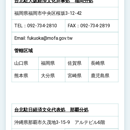
台北駐大阪経済文化弁事処 福岡分処
福岡県福岡市中央区桜坂3-12-42
TEL：092-734-2810
FAX：092-734-2819
Email: fukuoka@mofa.gov.tw
管轄区域
山口県
福岡県
佐賀県
長崎県
熊本県
大分県
宮崎県
鹿児島県
台北駐日経済文化代表処 那覇分処
沖縄県那覇市久茂地3-15-9 アルテビル6階