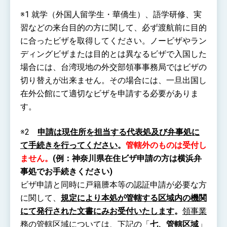
※1 就学（外国人留学生・華僑生）、語学研修、実
習などの来台目的の方に関して、必ず渡航前に目的
に合ったビザを取得してください。ノービザやラン
ディングビザまたは目的とは異なるビザで入国した
場合には、台湾現地の外交部領事事務局ではビザの
切り替えが出来ません。その場合には、一旦出国し
在外公館にて適切なビザを申請する必要がありま
す。
※2
申請は現住所を担当する代表処及び弁事処に
て手続きを行ってください
。
管轄外のものは受付し
ません。
(例：神奈川県在住ビザ申請の方は横浜弁
事処でお手続きください)
ビザ申請と同時に戸籍謄本等の認証申請が必要な方
に関して、
規定により
本処が管轄する区域内の機関
にて発行された文書にみお受付いたします
。
領事業
務の管轄区域については、下記の「
七、管轄区域
」