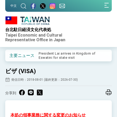
:::
中文
:::
Important Remarks of the Ministry of
Foreign Affairs
台北駐日経済文化代表処
Taiwan government to open office in
Taipei Economic and Cultural
Arizona, advancing Taiwan-US exchanges
Representative Office in Japan
and cooperation
President Lai arrives in Kingdom of
Eswatini for state visit
VP Hsiao addresses 41st Space
主要ニュース
Symposium
Taiwan’s economic growth is a priority for
President Lai
ビザ (VISA)
President Lai’s remarks for Lunar New
Year
発信日時：2018-08-01 (最終更新：2026-07-30)
President Lai interviewed by AFP
分享到
President Lai holds press conference on
Taiwan- US Economic Prosperity
Partnership Dialogue
FM Lin attends Taiwan Panorama exhibit
at TIBE
本処の領事業務に関する変更のお知らせ
President Lai meets US delegation led by