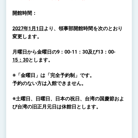
Senator Ruben Gallego
MOFA, MODA team up to promote
開館時間：
integrated diplomacy
EY details tariff negotiations with U.S.
2027
年
1
月
1
日
より、領事部開館時間を次のとおり
変更します。
FM Lin hosts ABAC representatives
MOFA poll shows widespread support for
月曜日から金曜日の
9
：
00-11
：
30
及び
13
：
00-
government diplomacy approach
15
：
30
とします。
President Lai delivers 2026 New Year’s
Address
Presidential Office thanks US President
※「金曜日」は「完全予約制」です。
Trump for signing Taiwan Assurance
予約のない方は入館できま
せん。
Implementation Act
President Lai delivers 2025 National Day
Address
※
土曜日、日曜日、日本の祝日、台湾の国慶節およ
Presidential Inauguration Speech
び台湾の旧正月元日は休館日とします。
Major speeches
Important Remarks of the Ministry of
Foreign Affairs
Taiwan government to open office in