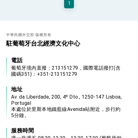
1
性突破 總統強調將以3大面向加速臺灣經濟轉型
升級 籲請立院全力支持並盡速通過
臺美簽署「對等貿易協定」確立對等關稅15%且不
疊加 我輸美2072項產品豁免對等關稅
總統接受「法新社」（AFP）專訪內容
中華民國外交部 版權所有
外交部長林佳龍於《外交事務》撰文指出：自由
世界 需要台灣，團結合作方能守護繁榮
駐葡萄牙台北經濟文化中心
外交部長林佳龍出席《台灣光華雜誌》50週年慶
「見證蛻變，分享世界的光華」開幕式，期許數
位轉 型迎向下個50年
電話
總統主持「台美經濟繁榮夥伴對話」記者會 說
明臺美合作三大戰略方向 盼與民主夥伴共同引
葡萄牙境內直撥：213151279，國際電話撥打(含
領 下一個世代的繁榮
外交部長林佳龍接受印尼「時代雜誌」專訪，闡
國碼351)：+351-213151279
述印太安全局勢，籲深化台印尼半導體供應鏈合
作
外交部長林佳龍午宴歡迎美國聯邦參議員蓋耶哥
地址
訪問團
Av. da Liberdade, 200, 4º Dto., 1250-147 Lisboa,
外交部長林佳龍接見美國智庫「德國馬歇爾基金
Portugal
會」訪問團一行，深化跨大西洋戰略夥伴關係
本處位於里斯本地鐵藍線Avenida站附近，步行約
臺美經貿談判獲階段性成果 卓揆期勉爭取時間完
5分鐘。
成「臺美對等貿易協定」簽署
卓揆：臺美關稅談判階段性結果有助臺灣取得有
利戰略地位 全力支持「臺美對等貿易協定」簽署
服務時間
外交部與數位發展部攜手合作，整合台灣雄厚數