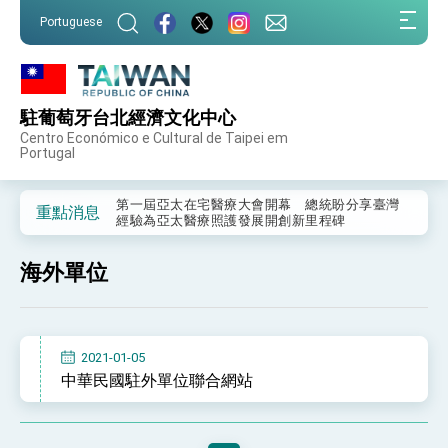
:::
Portuguese
:::
駐葡萄牙台北經濟文化中心
外交部重要言論
Centro Económico e Cultural de Taipei em
Portugal
我國政府將在美國亞利桑納州設立「駐鳳凰城辦
事處」，進一步深化台美交流合作
第一屆亞太在宅醫療大會開幕 總統盼分享臺灣
重點消息
經驗為亞太醫療照護發展開創新里程碑
外交部發布WHA文宣影片「台灣醫療點亮世界」
及「台灣智慧醫療與健康產業展」預告短片，向
海外單位
世界展現台灣守護全球健康的創新能量
總統出訪史瓦帝尼返國談話 強調臺灣人有權利
走向世界 盼與理念相近國家共同維護國際秩序
堅定走向世界 賴總統抵達史瓦帝尼王國進行國是
訪問
2021-01-05
總統與五院院長新春茶敘 盼化分歧為團結、為
中華民國駐外單位聯合網站
國家邁出合作第一步
總統農曆春節談話
台美貿易協議完成簽署達成6大目標、創5大歷史