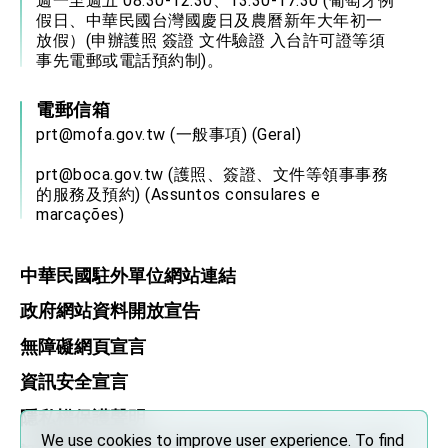
週一至週五 08:30-12:30、13:30-17:30 (葡萄牙例
位實力，達成固邦榮邦目標
假日、中華民國台灣國慶日及農曆新年大年初一
外交部長林佳龍主持第35次「參與亞太經濟合作
放假）(申辦護照 簽證 文件驗證 入台許可證等須
策略小組」跨部會會議
事先電郵或電話預約制)。
民調顯示多數國人滿意政府外交表現，高度支持
「總合外交」與台歐美日關係深化
電郵信箱
總統以「韌性之島，希望之光」為題發表2026新
年談話
prt@mofa.gov.tw
(一般事項) (Geral)
總統主持「守護民主台灣國安行動方案」記者
會 強調以實力守護台海和平 以決心掌握國家
prt@boca.gov.tw
(護照、簽證、文件等領事事務
命運
的服務及預約) (Assuntos consulares e
變局中 奮起的新臺灣 總統發表國慶演說
marcações)
總統發表執政周年談話 盼面對未來挑戰 堅持
團結 迎風轉型 穩健前行
中華民國駐外單位網站連結
賴總統就職演說影片
政府網站資料開放宣告
總統重要談話
無障礙網頁宣言
外交部重要言論
資訊安全宣言
我國政府將在美國亞利桑納州設立「駐鳳凰城辦
事處」，進一步深化台美交流合作
隱私權保護聲明
We use cookies to improve user experience. To find
We use cookies to improve user experience. To find