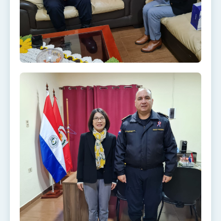
利戰略地位 全力支持「臺美對等貿易協定」簽署
外交部與數位發展部攜手合作，整合台灣雄厚數
位實力，達成固邦榮邦目標
外交部長林佳龍主持第35次「參與亞太經濟合作
策略小組」跨部會會議
民調顯示多數國人滿意政府外交表現，高度支持
「總合外交」與台歐美日關係深化
總統以「韌性之島，希望之光」為題發表2026新
年談話
總統主持「守護民主台灣國安行動方案」記者
會 強調以實力守護台海和平 以決心掌握國家
命運
變局中 奮起的新臺灣 總統發表國慶演說
總統發表執政周年談話 盼面對未來挑戰 堅持
團結 迎風轉型 穩健前行
賴總統就職演說影片
總統重要談話
外交部重要言論
我國政府將在美國亞利桑納州設立「駐鳳凰城辦
事處」，進一步深化台美交流合作