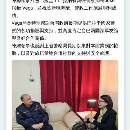
陳總領事拜會巴拉圭上巴拉納省新任警察局長José
性突破 總統強調將以3大面向加速臺灣經濟轉型
Félix Vega，並祝賀新職鴻猷、警政工作施展順利成
升級 籲請立院全力支持並盡速通過
臺美簽署「對等貿易協定」確立對等關稅15%且不
功。
疊加 我輸美2072項產品豁免對等關稅
Vega局長特別感謝台灣政府長期提供巴拉圭國家警
總統接受「法新社」（AFP）專訪內容
察的各項捐贈與支持，並高度肯定台巴兩國深厚友誼
外交部長林佳龍於《外交事務》撰文指出：自由
與良好合作關係。
世界 需要台灣，團結合作方能守護繁榮
陳總領事也感謝上省警察局長期以來對本館業務的協
外交部長林佳龍出席《台灣光華雜誌》50週年慶
「見證蛻變，分享世界的光華」開幕式，期許數
助，以及對旅居當地台僑社群的支持與安全維護。
位轉 型迎向下個50年
總統主持「台美經濟繁榮夥伴對話」記者會 說
明臺美合作三大戰略方向 盼與民主夥伴共同引
領 下一個世代的繁榮
外交部長林佳龍接受印尼「時代雜誌」專訪，闡
述印太安全局勢，籲深化台印尼半導體供應鏈合
作
副總統接見美參議員蓋耶哥 強調美國是臺灣重
要合作夥伴
外交部長林佳龍午宴歡迎美國聯邦參議員蓋耶哥
訪問團
外交部長林佳龍接見美國智庫「德國馬歇爾基金
會」訪問團一行，深化跨大西洋戰略夥伴關係
臺美經貿談判獲階段性成果 卓揆期勉爭取時間完
成「臺美對等貿易協定」簽署
卓揆：臺美關稅談判階段性結果有助臺灣取得有