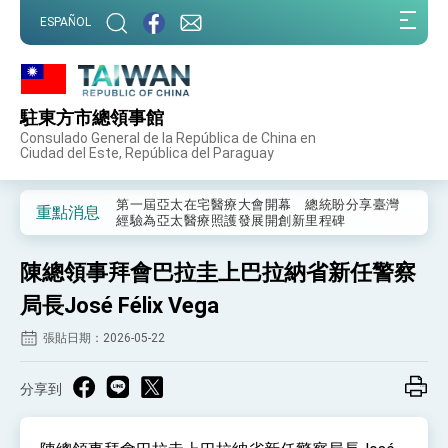
:::
ESPAÑOL
:::
駐東方市總領事館
外交部重要言論
Consulado General de la República de China en
Ciudad del Este, República del Paraguay
我國政府將在美國亞利桑納州設立「駐鳳凰城辦
事處」，進一步深化台美交流合作
第一屆亞太在宅醫療大會開幕 總統盼分享臺灣
重點消息
經驗為亞太醫療照護發展開創新里程碑
外交部發布WHA文宣影片「台灣醫療點亮世界」
及「台灣智慧醫療與健康產業展」預告短片，向
陳總領事拜會巴拉圭上巴拉納省新任警察
世界展現台灣守護全球健康的創新能量
總統出訪史瓦帝尼返國談話 強調臺灣人有權利
走向世界 盼與理念相近國家共同維護國際秩序
局長José Félix Vega
堅定走向世界 賴總統抵達史瓦帝尼王國進行國是
張貼日期：2026-05-22
訪問
總統與五院院長新春茶敘 盼化分歧為團結、為
國家邁出合作第一步
分享到
總統農曆春節談話
台美貿易協議完成簽署達成6大目標、創5大歷史