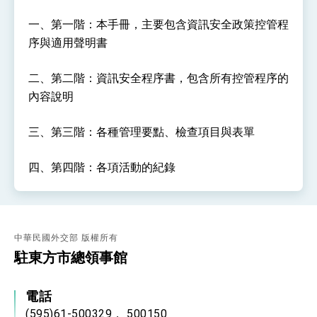
位實力，達成固邦榮邦目標
外交部長林佳龍主持第35次「參與亞太經濟合作
一、第一階：本手冊，主要包含資訊安全政策控管程
策略小組」跨部會會議
序與適用聲明書
民調顯示多數國人滿意政府外交表現，高度支持
「總合外交」與台歐美日關係深化
二、第二階：資訊安全程序書，包含所有控管程序的
總統以「韌性之島，希望之光」為題發表2026新
年談話
內容說明
總統主持「守護民主台灣國安行動方案」記者
會 強調以實力守護台海和平 以決心掌握國家
命運
三、第三階：各種管理要點、檢查項目與表單
變局中 奮起的新臺灣 總統發表國慶演說
總統發表執政周年談話 盼面對未來挑戰 堅持
四、第四階：各項活動的紀錄
團結 迎風轉型 穩健前行
賴總統就職演說影片
總統重要談話
中華民國外交部 版權所有
外交部重要言論
駐東方市總領事館
我國政府將在美國亞利桑納州設立「駐鳳凰城辦
事處」，進一步深化台美交流合作
電話
(595)61-500329， 500150