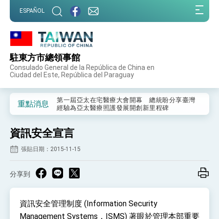
:::
ESPAÑOL
:::
駐東方市總領事館
外交部重要言論
Consulado General de la República de China en
Ciudad del Este, República del Paraguay
我國政府將在美國亞利桑納州設立「駐鳳凰城辦
事處」，進一步深化台美交流合作
第一屆亞太在宅醫療大會開幕 總統盼分享臺灣
重點消息
經驗為亞太醫療照護發展開創新里程碑
外交部發布WHA文宣影片「台灣醫療點亮世界」
及「台灣智慧醫療與健康產業展」預告短片，向
資訊安全宣言
世界展現台灣守護全球健康的創新能量
總統出訪史瓦帝尼返國談話 強調臺灣人有權利
走向世界 盼與理念相近國家共同維護國際秩序
張貼日期：2015-11-15
堅定走向世界 賴總統抵達史瓦帝尼王國進行國是
訪問
分享到
總統與五院院長新春茶敘 盼化分歧為團結、為
國家邁出合作第一步
總統農曆春節談話
資訊安全管理制度 (Information Security
Management Systems，ISMS) 著眼於管理本部重要
台美貿易協議完成簽署達成6大目標、創5大歷史