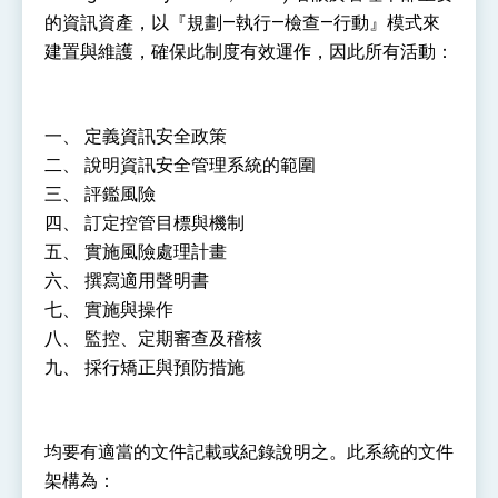
性突破 總統強調將以3大面向加速臺灣經濟轉型
的資訊資產，以『規劃—執行—檢查—行動』模式來
升級 籲請立院全力支持並盡速通過
臺美簽署「對等貿易協定」確立對等關稅15%且不
建置與維護，確保此制度有效運作，因此所有活動：
疊加 我輸美2072項產品豁免對等關稅
總統接受「法新社」（AFP）專訪內容
外交部長林佳龍於《外交事務》撰文指出：自由
一、 定義資訊安全政策
世界 需要台灣，團結合作方能守護繁榮
二、 說明資訊安全管理系統的範圍
外交部長林佳龍出席《台灣光華雜誌》50週年慶
三、 評鑑風險
「見證蛻變，分享世界的光華」開幕式，期許數
位轉 型迎向下個50年
總統主持「台美經濟繁榮夥伴對話」記者會 說
四、 訂定控管目標與機制
明臺美合作三大戰略方向 盼與民主夥伴共同引
五、 實施風險處理計畫
領 下一個世代的繁榮
外交部長林佳龍接受印尼「時代雜誌」專訪，闡
六、 撰寫適用聲明書
述印太安全局勢，籲深化台印尼半導體供應鏈合
作
七、 實施與操作
外交部長林佳龍午宴歡迎美國聯邦參議員蓋耶哥
訪問團
八、 監控、定期審查及稽核
外交部長林佳龍接見美國智庫「德國馬歇爾基金
九、 採行矯正與預防措施
會」訪問團一行，深化跨大西洋戰略夥伴關係
臺美經貿談判獲階段性成果 卓揆期勉爭取時間完
成「臺美對等貿易協定」簽署
卓揆：臺美關稅談判階段性結果有助臺灣取得有
均要有適當的文件記載或紀錄說明之。此系統的文件
利戰略地位 全力支持「臺美對等貿易協定」簽署
架構為：
外交部與數位發展部攜手合作，整合台灣雄厚數