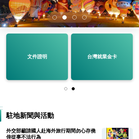
性突破 總統強調將以3大面向加速臺灣經濟轉型
升級 籲請立院全力支持並盡速通過
臺美簽署「對等貿易協定」確立對等關稅15%且不
疊加 我輸美2072項產品豁免對等關稅
總統接受「法新社」（AFP）專訪內容
外交部長林佳龍於《外交事務》撰文指出：自由
世界 需要台灣，團結合作方能守護繁榮
外交部長林佳龍出席《台灣光華雜誌》50週年慶
「見證蛻變，分享世界的光華」開幕式，期許數
文件證明
台灣就業金卡
位轉 型迎向下個50年
總統主持「台美經濟繁榮夥伴對話」記者會 說
明臺美合作三大戰略方向 盼與民主夥伴共同引
領 下一個世代的繁榮
外交部長林佳龍接受印尼「時代雜誌」專訪，闡
述印太安全局勢，籲深化台印尼半導體供應鏈合
作
外交部長林佳龍午宴歡迎美國聯邦參議員蓋耶哥
訪問團
外交部長林佳龍接見美國智庫「德國馬歇爾基金
會」訪問團一行，深化跨大西洋戰略夥伴關係
:::
臺美經貿談判獲階段性成果 卓揆期勉爭取時間完
駐地新聞與活動
成「臺美對等貿易協定」簽署
卓揆：臺美關稅談判階段性結果有助臺灣取得有
利戰略地位 全力支持「臺美對等貿易協定」簽署
外交部籲請國人赴海外旅行期間勿心存僥
外交部與數位發展部攜手合作，整合台灣雄厚數
倖從事不法行為