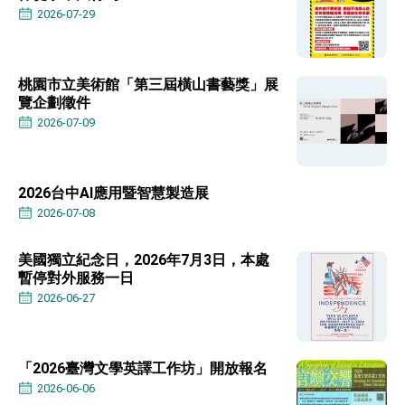
位實力，達成固邦榮邦目標
2026-07-29
外交部長林佳龍主持第35次「參與亞太經濟合作
策略小組」跨部會會議
民調顯示多數國人滿意政府外交表現，高度支持
「總合外交」與台歐美日關係深化
桃園市立美術館「第三屆橫山書藝獎」展
總統以「韌性之島，希望之光」為題發表2026新
覽企劃徵件
年談話
2026-07-09
總統主持「守護民主台灣國安行動方案」記者
會 強調以實力守護台海和平 以決心掌握國家
命運
變局中 奮起的新臺灣 總統發表國慶演說
2026台中AI應用暨智慧製造展
總統發表執政周年談話 盼面對未來挑戰 堅持
2026-07-08
團結 迎風轉型 穩健前行
賴總統就職演說影片
美國獨立紀念日，2026年7月3日，本處
暫停對外服務一日
總統重要談話
2026-06-27
外交部重要言論
我國政府將在美國亞利桑納州設立「駐鳳凰城辦
事處」，進一步深化台美交流合作
「2026臺灣文學英譯工作坊」開放報名
2026-06-06