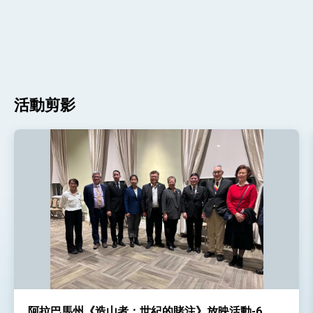
活動剪影
阿拉巴馬州《造山者：世紀的賭注》放映活動-6