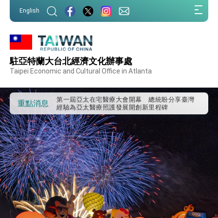
:::
English
駐亞特蘭大台北經濟文化辦事處
外交部重要言論
Taipei Economic and Cultural Office in Atlanta
我國政府將在美國亞利桑納州設立「駐鳳凰城辦
事處」，進一步深化台美交流合作
第一屆亞太在宅醫療大會開幕 總統盼分享臺灣
重點消息
經驗為亞太醫療照護發展開創新里程碑
外交部發布WHA文宣影片「台灣醫療點亮世界」
及「台灣智慧醫療與健康產業展」預告短片，向
世界展現台灣守護全球健康的創新能量
總統出訪史瓦帝尼返國談話 強調臺灣人有權利
走向世界 盼與理念相近國家共同維護國際秩序
堅定走向世界 賴總統抵達史瓦帝尼王國進行國是
訪問
總統與五院院長新春茶敘 盼化分歧為團結、為
國家邁出合作第一步
總統農曆春節談話
台美貿易協議完成簽署達成6大目標、創5大歷史