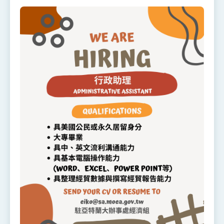
性突破 總統強調將以3大面向加速臺灣經濟轉型
升級 籲請立院全力支持並盡速通過
臺美簽署「對等貿易協定」確立對等關稅15%且不
疊加 我輸美2072項產品豁免對等關稅
總統接受「法新社」（AFP）專訪內容
外交部長林佳龍於《外交事務》撰文指出：自由
世界 需要台灣，團結合作方能守護繁榮
外交部長林佳龍出席《台灣光華雜誌》50週年慶
「見證蛻變，分享世界的光華」開幕式，期許數
位轉 型迎向下個50年
總統主持「台美經濟繁榮夥伴對話」記者會 說
明臺美合作三大戰略方向 盼與民主夥伴共同引
領 下一個世代的繁榮
外交部長林佳龍接受印尼「時代雜誌」專訪，闡
述印太安全局勢，籲深化台印尼半導體供應鏈合
作
外交部長林佳龍午宴歡迎美國聯邦參議員蓋耶哥
訪問團
外交部長林佳龍接見美國智庫「德國馬歇爾基金
會」訪問團一行，深化跨大西洋戰略夥伴關係
臺美經貿談判獲階段性成果 卓揆期勉爭取時間完
成「臺美對等貿易協定」簽署
卓揆：臺美關稅談判階段性結果有助臺灣取得有
利戰略地位 全力支持「臺美對等貿易協定」簽署
外交部與數位發展部攜手合作，整合台灣雄厚數