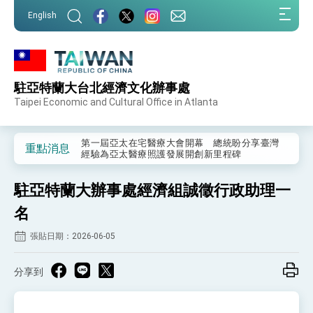
:::
English
:::
駐亞特蘭大台北經濟文化辦事處
外交部重要言論
Taipei Economic and Cultural Office in Atlanta
我國政府將在美國亞利桑納州設立「駐鳳凰城辦
事處」，進一步深化台美交流合作
第一屆亞太在宅醫療大會開幕 總統盼分享臺灣
重點消息
經驗為亞太醫療照護發展開創新里程碑
外交部發布WHA文宣影片「台灣醫療點亮世界」
及「台灣智慧醫療與健康產業展」預告短片，向
駐亞特蘭大辦事處經濟組誠徵行政助理一
世界展現台灣守護全球健康的創新能量
總統出訪史瓦帝尼返國談話 強調臺灣人有權利
走向世界 盼與理念相近國家共同維護國際秩序
名
堅定走向世界 賴總統抵達史瓦帝尼王國進行國是
張貼日期：2026-06-05
訪問
總統與五院院長新春茶敘 盼化分歧為團結、為
國家邁出合作第一步
分享到
總統農曆春節談話
台美貿易協議完成簽署達成6大目標、創5大歷史