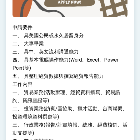
位實力，達成固邦榮邦目標
外交部長林佳龍主持第35次「參與亞太經濟合作
策略小組」跨部會會議
民調顯示多數國人滿意政府外交表現，高度支持
「總合外交」與台歐美日關係深化
申請要件：
總統以「韌性之島，希望之光」為題發表2026新
一、 具美國公民或永久居留身分
年談話
二、 大專畢業
總統主持「守護民主台灣國安行動方案」記者
三、 具中、英文流利溝通能力
會 強調以實力守護台海和平 以決心掌握國家
命運
四、 具基本電腦操作能力(Word、Excel、Power
變局中 奮起的新臺灣 總統發表國慶演說
Point等)
總統發表執政周年談話 盼面對未來挑戰 堅持
五、 具整理經貿數據與撰寫經貿報告能力
團結 迎風轉型 穩健前行
工作內容：
賴總統就職演說影片
一、 貿易業務(活動辦理、經貿資料撰寫、貿易諮
總統重要談話
詢、資訊查證等)
二、 投資業務(訪賓/團協助、攬才活動、台商聯繫、
外交部重要言論
投資環境資料撰寫等)
我國政府將在美國亞利桑納州設立「駐鳳凰城辦
三、 行政業務(報告/計畫填報、總務、經費核銷、活
事處」，進一步深化台美交流合作
動支援等)