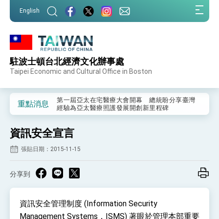
:::
English
:::
駐波士頓台北經濟文化辦事處
外交部重要言論
Taipei Economic and Cultural Office in Boston
我國政府將在美國亞利桑納州設立「駐鳳凰城辦
事處」，進一步深化台美交流合作
第一屆亞太在宅醫療大會開幕 總統盼分享臺灣
重點消息
經驗為亞太醫療照護發展開創新里程碑
外交部發布WHA文宣影片「台灣醫療點亮世界」
及「台灣智慧醫療與健康產業展」預告短片，向
資訊安全宣言
世界展現台灣守護全球健康的創新能量
總統出訪史瓦帝尼返國談話 強調臺灣人有權利
走向世界 盼與理念相近國家共同維護國際秩序
張貼日期：2015-11-15
堅定走向世界 賴總統抵達史瓦帝尼王國進行國是
訪問
分享到
總統與五院院長新春茶敘 盼化分歧為團結、為
國家邁出合作第一步
總統農曆春節談話
資訊安全管理制度 (Information Security
Management Systems，ISMS) 著眼於管理本部重要
台美貿易協議完成簽署達成6大目標、創5大歷史