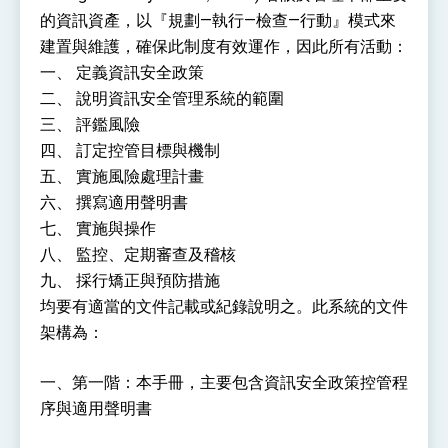
性突破 總統強調將以3大面向加速臺灣經濟轉型
的資訊資產，以『規劃—執行—檢查—行動』模式來
升級 籲請立院全力支持並盡速通過
臺美簽署「對等貿易協定」確立對等關稅15%且不
建置與維護，確保此制度有效運作，因此所有活動：
疊加 我輸美2072項產品豁免對等關稅
一、 定義資訊安全政策
總統接受「法新社」（AFP）專訪內容
二、 說明資訊安全管理系統的範圍
外交部長林佳龍於《外交事務》撰文指出：自由
三、 評鑑風險
世界 需要台灣，團結合作方能守護繁榮
四、 訂定控管目標與機制
外交部長林佳龍出席《台灣光華雜誌》50週年慶
「見證蛻變，分享世界的光華」開幕式，期許數
五、 實施風險處理計畫
位轉 型迎向下個50年
總統主持「台美經濟繁榮夥伴對話」記者會 說
六、 撰寫適用聲明書
明臺美合作三大戰略方向 盼與民主夥伴共同引
七、 實施與操作
領 下一個世代的繁榮
外交部長林佳龍接受印尼「時代雜誌」專訪，闡
八、 監控、定期審查及稽核
述印太安全局勢，籲深化台印尼半導體供應鏈合
作
外交部長林佳龍午宴歡迎美國聯邦參議員蓋耶哥
九、 採行矯正與預防措施
訪問團
均要有適當的文件記載或紀錄說明之。此系統的文件
外交部長林佳龍接見美國智庫「德國馬歇爾基金
架構為：
會」訪問團一行，深化跨大西洋戰略夥伴關係
臺美經貿談判獲階段性成果 卓揆期勉爭取時間完
成「臺美對等貿易協定」簽署
一、第一階：本手冊，主要包含資訊安全政策控管程
卓揆：臺美關稅談判階段性結果有助臺灣取得有
序與適用聲明書
利戰略地位 全力支持「臺美對等貿易協定」簽署
外交部與數位發展部攜手合作，整合台灣雄厚數