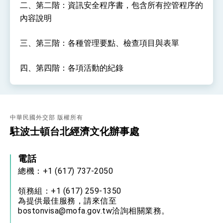
位實力，達成固邦榮邦目標
二、第二階：資訊安全程序書，包含所有控管程序的
外交部長林佳龍主持第35次「參與亞太經濟合作
內容說明
策略小組」跨部會會議
民調顯示多數國人滿意政府外交表現，高度支持
三、第三階：各種管理要點、檢查項目與表單
「總合外交」與台歐美日關係深化
總統以「韌性之島，希望之光」為題發表2026新
年談話
四、第四階：各項活動的紀錄
總統主持「守護民主台灣國安行動方案」記者
會 強調以實力守護台海和平 以決心掌握國家
命運
變局中 奮起的新臺灣 總統發表國慶演說
總統發表執政周年談話 盼面對未來挑戰 堅持
中華民國外交部 版權所有
團結 迎風轉型 穩健前行
駐波士頓台北經濟文化辦事處
賴總統就職演說影片
電話
總統重要談話
總機：+1 (617) 737-2050
外交部重要言論
領務組：+1 (617) 259-1350
我國政府將在美國亞利桑納州設立「駐鳳凰城辦
為提供最佳服務，請來信至
事處」，進一步深化台美交流合作
bostonvisa@mofa.gov.tw洽詢相關業務。