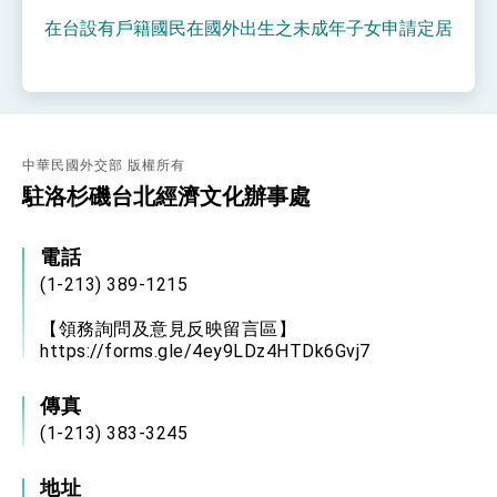
性突破 總統強調將以3大面向加速臺灣經濟轉型
在台設有戶籍國民在國外出生之未成年子女申請定居
升級 籲請立院全力支持並盡速通過
臺美簽署「對等貿易協定」確立對等關稅15%且不
疊加 我輸美2072項產品豁免對等關稅
總統接受「法新社」（AFP）專訪內容
外交部長林佳龍於《外交事務》撰文指出：自由
世界 需要台灣，團結合作方能守護繁榮
中華民國外交部 版權所有
外交部長林佳龍出席《台灣光華雜誌》50週年慶
駐洛杉磯台北經濟文化辦事處
「見證蛻變，分享世界的光華」開幕式，期許數
位轉 型迎向下個50年
總統主持「台美經濟繁榮夥伴對話」記者會 說
明臺美合作三大戰略方向 盼與民主夥伴共同引
電話
領 下一個世代的繁榮
外交部長林佳龍接受印尼「時代雜誌」專訪，闡
述印太安全局勢，籲深化台印尼半導體供應鏈合
(1-213) 389-1215
作
外交部長林佳龍午宴歡迎美國聯邦參議員蓋耶哥
訪問團
【領務詢問及意見反映留言區】
https://forms.gle/4ey9LDz4HTDk6Gvj7
外交部長林佳龍接見美國智庫「德國馬歇爾基金
會」訪問團一行，深化跨大西洋戰略夥伴關係
臺美經貿談判獲階段性成果 卓揆期勉爭取時間完
傳真
成「臺美對等貿易協定」簽署
(1-213) 383-3245
卓揆：臺美關稅談判階段性結果有助臺灣取得有
利戰略地位 全力支持「臺美對等貿易協定」簽署
地址
外交部與數位發展部攜手合作，整合台灣雄厚數