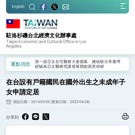
:::
English
:::
駐洛杉磯台北經濟文化辦事處
外交部重要言論
Taipei Economic and Cultural Office in Los
Angeles
我國政府將在美國亞利桑納州設立「駐鳳凰城辦
事處」，進一步深化台美交流合作
第一屆亞太在宅醫療大會開幕 總統盼分享臺灣
重點消息
經驗為亞太醫療照護發展開創新里程碑
外交部發布WHA文宣影片「台灣醫療點亮世界」
及「台灣智慧醫療與健康產業展」預告短片，向
在台設有戶籍國民在國外出生之未成年子
世界展現台灣守護全球健康的創新能量
總統出訪史瓦帝尼返國談話 強調臺灣人有權利
走向世界 盼與理念相近國家共同維護國際秩序
女申請定居
堅定走向世界 賴總統抵達史瓦帝尼王國進行國是
張貼日期：2014-03-05 (更新日期：2023-04-28)
訪問
總統與五院院長新春茶敘 盼化分歧為團結、為
國家邁出合作第一步
分享到
總統農曆春節談話
台美貿易協議完成簽署達成6大目標、創5大歷史