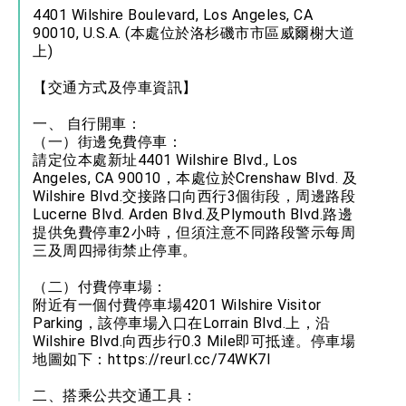
位實力，達成固邦榮邦目標
4401 Wilshire Boulevard, Los Angeles, CA
外交部長林佳龍主持第35次「參與亞太經濟合作
90010, U.S.A. (本處位於洛杉磯市市區威爾榭大道
策略小組」跨部會會議
上)
民調顯示多數國人滿意政府外交表現，高度支持
「總合外交」與台歐美日關係深化
【交通方式及停車資訊】
總統以「韌性之島，希望之光」為題發表2026新
年談話
一、 自行開車：
總統主持「守護民主台灣國安行動方案」記者
（一）街邊免費停車：
會 強調以實力守護台海和平 以決心掌握國家
請定位本處新址4401 Wilshire Blvd., Los
命運
Angeles, CA 90010，本處位於Crenshaw Blvd. 及
變局中 奮起的新臺灣 總統發表國慶演說
Wilshire Blvd.交接路口向西行3個街段，周邊路段
總統發表執政周年談話 盼面對未來挑戰 堅持
Lucerne Blvd. Arden Blvd.及Plymouth Blvd.路邊
團結 迎風轉型 穩健前行
提供免費停車2小時，但須注意不同路段警示每周
三及周四掃街禁止停車。
賴總統就職演說影片
（二）付費停車場：
總統重要談話
附近有一個付費停車場4201 Wilshire Visitor
Parking，該停車場入口在Lorrain Blvd.上，沿
外交部重要言論
Wilshire Blvd.向西步行0.3 Mile即可抵達。停車場
我國政府將在美國亞利桑納州設立「駐鳳凰城辦
地圖如下：
https://reurl.cc/74WK7l
事處」，進一步深化台美交流合作
二、搭乘公共交通工具：