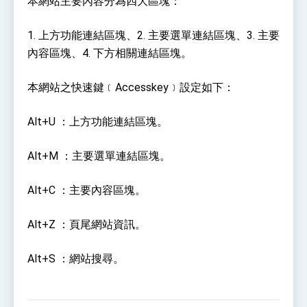
本網站主要內容分為四大區塊：
性突破 總統強調將以3大面向加速臺灣經濟轉型
升級 籲請立院全力支持並盡速通過
臺美簽署「對等貿易協定」確立對等關稅15%且不
1. 上方功能連結區塊、2. 主要選單連結區塊、3. 主要
疊加 我輸美2072項產品豁免對等關稅
內容區塊、4. 下方相關連結區塊。
總統接受「法新社」（AFP）專訪內容
外交部長林佳龍於《外交事務》撰文指出：自由
本網站之快速鍵﹝Accesskey﹞設定如下：
世界 需要台灣，團結合作方能守護繁榮
外交部長林佳龍出席《台灣光華雜誌》50週年慶
「見證蛻變，分享世界的光華」開幕式，期許數
Alt+U ：上方功能連結區塊。
位轉 型迎向下個50年
總統主持「台美經濟繁榮夥伴對話」記者會 說
明臺美合作三大戰略方向 盼與民主夥伴共同引
Alt+M ：主要選單連結區塊。
領 下一個世代的繁榮
外交部長林佳龍接受印尼「時代雜誌」專訪，闡
述印太安全局勢，籲深化台印尼半導體供應鏈合
作
Alt+C ：主要內容區塊。
外交部長林佳龍午宴歡迎美國聯邦參議員蓋耶哥
訪問團
外交部長林佳龍接見美國智庫「德國馬歇爾基金
Alt+Z ：頁尾網站資訊。
會」訪問團一行，深化跨大西洋戰略夥伴關係
臺美經貿談判獲階段性成果 卓揆期勉爭取時間完
成「臺美對等貿易協定」簽署
Alt+S ：網站搜尋。
卓揆：臺美關稅談判階段性結果有助臺灣取得有
利戰略地位 全力支持「臺美對等貿易協定」簽署
外交部與數位發展部攜手合作，整合台灣雄厚數