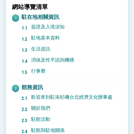
位實力，達成固邦榮邦目標
網站導覽清單
外交部長林佳龍主持第35次「參與亞太經濟合作
策略小組」跨部會會議
駐在地相關資訊
民調顯示多數國人滿意政府外交表現，高度支持
「總合外交」與台歐美日關係深化
簽證及入境須知
總統以「韌性之島，希望之光」為題發表2026新
駐地基本資料
年談話
總統主持「守護民主台灣國安行動方案」記者
生活資訊
會 強調以實力守護台海和平 以決心掌握國家
命運
變局中 奮起的新臺灣 總統發表國慶演說
消保及性平諮詢機構
總統發表執政周年談話 盼面對未來挑戰 堅持
行事曆
團結 迎風轉型 穩健前行
賴總統就職演說影片
館務資訊
總統重要談話
歡迎來到駐洛杉磯台北經濟文化辦事處
外交部重要言論
關於我們
我國政府將在美國亞利桑納州設立「駐鳳凰城辦
駐館活動
事處」，進一步深化台美交流合作
駐館與駐地關係