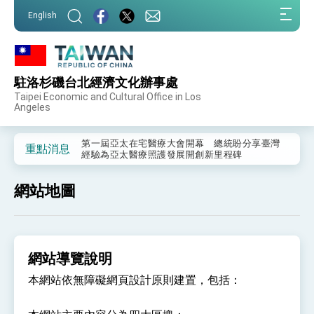
:::
English
:::
駐洛杉磯台北經濟文化辦事處
外交部重要言論
Taipei Economic and Cultural Office in Los
Angeles
我國政府將在美國亞利桑納州設立「駐鳳凰城辦
事處」，進一步深化台美交流合作
第一屆亞太在宅醫療大會開幕 總統盼分享臺灣
重點消息
經驗為亞太醫療照護發展開創新里程碑
外交部發布WHA文宣影片「台灣醫療點亮世界」
及「台灣智慧醫療與健康產業展」預告短片，向
網站地圖
世界展現台灣守護全球健康的創新能量
總統出訪史瓦帝尼返國談話 強調臺灣人有權利
走向世界 盼與理念相近國家共同維護國際秩序
堅定走向世界 賴總統抵達史瓦帝尼王國進行國是
訪問
網站導覽說明
總統與五院院長新春茶敘 盼化分歧為團結、為
國家邁出合作第一步
本網站依無障礙網頁設計原則建置，包括：
總統農曆春節談話
台美貿易協議完成簽署達成6大目標、創5大歷史