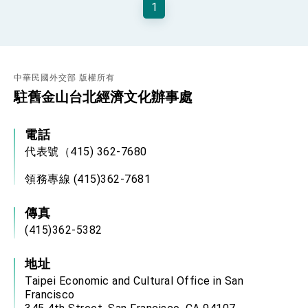
1
性突破 總統強調將以3大面向加速臺灣經濟轉型
升級 籲請立院全力支持並盡速通過
臺美簽署「對等貿易協定」確立對等關稅15%且不
疊加 我輸美2072項產品豁免對等關稅
總統接受「法新社」（AFP）專訪內容
中華民國外交部 版權所有
外交部長林佳龍於《外交事務》撰文指出：自由
世界 需要台灣，團結合作方能守護繁榮
駐舊金山台北經濟文化辦事處
外交部長林佳龍出席《台灣光華雜誌》50週年慶
「見證蛻變，分享世界的光華」開幕式，期許數
位轉 型迎向下個50年
電話
總統主持「台美經濟繁榮夥伴對話」記者會 說
明臺美合作三大戰略方向 盼與民主夥伴共同引
代表號（415) 362-7680
領 下一個世代的繁榮
外交部長林佳龍接受印尼「時代雜誌」專訪，闡
述印太安全局勢，籲深化台印尼半導體供應鏈合
領務專線 (415)362-7681
作
外交部長林佳龍午宴歡迎美國聯邦參議員蓋耶哥
訪問團
傳真
外交部長林佳龍接見美國智庫「德國馬歇爾基金
(415)362-5382
會」訪問團一行，深化跨大西洋戰略夥伴關係
臺美經貿談判獲階段性成果 卓揆期勉爭取時間完
成「臺美對等貿易協定」簽署
地址
卓揆：臺美關稅談判階段性結果有助臺灣取得有
Taipei Economic and Cultural Office in San
利戰略地位 全力支持「臺美對等貿易協定」簽署
Francisco
外交部與數位發展部攜手合作，整合台灣雄厚數