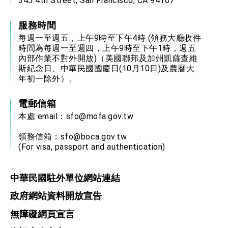
345 4th Street, San Francisco, CA 94107
位實力，達成固邦榮邦目標
外交部長林佳龍主持第35次「參與亞太經濟合作
策略小組」跨部會會議
服務時間
民調顯示多數國人滿意政府外交表現，高度支持
每週一至週五，上午9時至下午4時 (領務大廳收件
「總合外交」與台歐美日關係深化
時間為每週一至週四，上午9時至下午1時，週五
總統以「韌性之島，希望之光」為題發表2026新
內部作業不對外開放)（美國聯邦及加州凱薩查維
年談話
斯紀念日、中華民國國慶日(10月10日)及農曆大
總統主持「守護民主台灣國安行動方案」記者
年初一除外）。
會 強調以實力守護台海和平 以決心掌握國家
命運
變局中 奮起的新臺灣 總統發表國慶演說
電郵信箱
本處 email：
sfo@mofa.gov.tw
總統發表執政周年談話 盼面對未來挑戰 堅持
團結 迎風轉型 穩健前行
領務信箱：
sfo@boca.gov.tw
賴總統就職演說影片
(For visa, passport and authentication)
總統重要談話
中華民國駐外單位網站連結
外交部重要言論
政府網站資料開放宣告
我國政府將在美國亞利桑納州設立「駐鳳凰城辦
事處」，進一步深化台美交流合作
無障礙網頁宣言