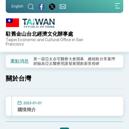
:::
English
:::
駐舊金山台北經濟文化辦事處
外交部重要言論
Taipei Economic and Cultural Office in San
Francisco
我國政府將在美國亞利桑納州設立「駐鳳凰城辦
事處」，進一步深化台美交流合作
第一屆亞太在宅醫療大會開幕 總統盼分享臺灣
重點消息
經驗為亞太醫療照護發展開創新里程碑
外交部發布WHA文宣影片「台灣醫療點亮世界」
及「台灣智慧醫療與健康產業展」預告短片，向
關於台灣
世界展現台灣守護全球健康的創新能量
總統出訪史瓦帝尼返國談話 強調臺灣人有權利
走向世界 盼與理念相近國家共同維護國際秩序
堅定走向世界 賴總統抵達史瓦帝尼王國進行國是
訪問
2023-01-01
總統與五院院長新春茶敘 盼化分歧為團結、為
國情簡介
國家邁出合作第一步
總統農曆春節談話
台美貿易協議完成簽署達成6大目標、創5大歷史