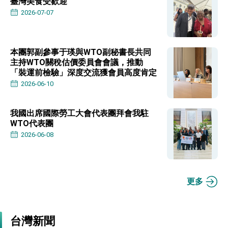
臺灣美食受歡迎
利戰略地位 全力支持「臺美對等貿易協定」簽署
2026-07-07
外交部與數位發展部攜手合作，整合台灣雄厚數
位實力，達成固邦榮邦目標
外交部長林佳龍主持第35次「參與亞太經濟合作
策略小組」跨部會會議
本團郭副參事于瑛與WTO副秘書長共同
民調顯示多數國人滿意政府外交表現，高度支持
主持WTO關稅估價委員會會議，推動
「總合外交」與台歐美日關係深化
「裝運前檢驗」深度交流獲會員高度肯定
總統以「韌性之島，希望之光」為題發表2026新
年談話
2026-06-10
總統主持「守護民主台灣國安行動方案」記者
會 強調以實力守護台海和平 以決心掌握國家
命運
我國出席國際勞工大會代表團拜會我駐
變局中 奮起的新臺灣 總統發表國慶演說
WTO代表團
2026-06-08
總統發表執政周年談話 盼面對未來挑戰 堅持
團結 迎風轉型 穩健前行
賴總統就職演說影片
總統重要談話
更多
外交部重要言論
我國政府將在美國亞利桑納州設立「駐鳳凰城辦
台灣新聞
事處」，進一步深化台美交流合作