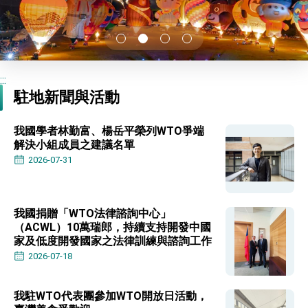
性突破 總統強調將以3大面向加速臺灣經濟轉型
升級 籲請立院全力支持並盡速通過
臺美簽署「對等貿易協定」確立對等關稅15%且不
疊加 我輸美2072項產品豁免對等關稅
總統接受「法新社」（AFP）專訪內容
外交部長林佳龍於《外交事務》撰文指出：自由
:::
世界 需要台灣，團結合作方能守護繁榮
駐地新聞與活動
外交部長林佳龍出席《台灣光華雜誌》50週年慶
「見證蛻變，分享世界的光華」開幕式，期許數
位轉 型迎向下個50年
我國學者林勤富、楊岳平榮列WTO爭端
總統主持「台美經濟繁榮夥伴對話」記者會 說
解決小組成員之建議名單
明臺美合作三大戰略方向 盼與民主夥伴共同引
領 下一個世代的繁榮
2026-07-31
外交部長林佳龍接受印尼「時代雜誌」專訪，闡
述印太安全局勢，籲深化台印尼半導體供應鏈合
作
副總統接見美參議員蓋耶哥 強調美國是臺灣重
要合作夥伴
我國捐贈「WTO法律諮詢中心」
外交部長林佳龍午宴歡迎美國聯邦參議員蓋耶哥
（ACWL）10萬瑞郎，持續支持開發中國
訪問團
家及低度開發國家之法律訓練與諮詢工作
外交部長林佳龍接見美國智庫「德國馬歇爾基金
會」訪問團一行，深化跨大西洋戰略夥伴關係
2026-07-18
臺美經貿談判獲階段性成果 卓揆期勉爭取時間完
成「臺美對等貿易協定」簽署
我駐WTO代表團參加WTO開放日活動，
卓揆：臺美關稅談判階段性結果有助臺灣取得有