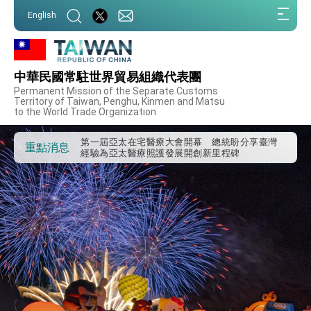
:::
English
中華民國常駐世界貿易組織代表團
Permanent Mission of the Separate Customs
外交部重要言論
Territory of Taiwan, Penghu, Kinmen and Matsu
to the World Trade Organization
我國政府將在美國亞利桑納州設立「駐鳳凰城辦
事處」，進一步深化台美交流合作
第一屆亞太在宅醫療大會開幕 總統盼分享臺灣
重點消息
經驗為亞太醫療照護發展開創新里程碑
外交部發布WHA文宣影片「台灣醫療點亮世界」
及「台灣智慧醫療與健康產業展」預告短片，向
世界展現台灣守護全球健康的創新能量
總統出訪史瓦帝尼返國談話 強調臺灣人有權利
走向世界 盼與理念相近國家共同維護國際秩序
堅定走向世界 賴總統抵達史瓦帝尼王國進行國是
訪問
總統與五院院長新春茶敘 盼化分歧為團結、為
國家邁出合作第一步
總統農曆春節談話
台美貿易協議完成簽署達成6大目標、創5大歷史