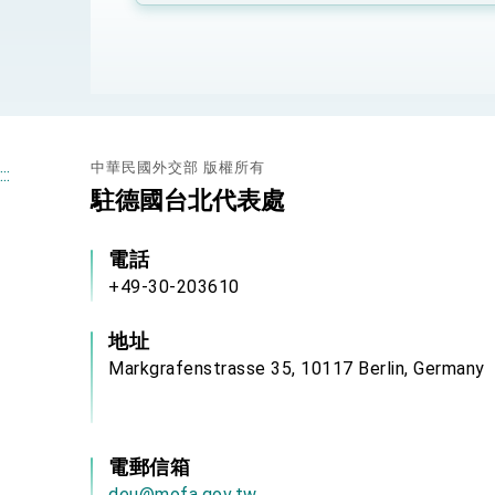
總統接受「法新社」（AFP）專訪內容
外交部長林佳龍於《外交事務》撰文指出
總統主持「台美經濟繁榮夥伴對話」記者
中華民國外交部 版權所有
:::
外交部長林佳龍接受印尼「時代雜誌」專
駐德國台北代表處
副總統接見美參議員蓋耶哥 強調美國是
電話
外交部長林佳龍午宴歡迎美國聯邦參議員
+49-30-203610
外交部長林佳龍接見美國智庫「德國馬歇
地址
臺美經貿談判獲階段性成果 卓揆期勉爭取
Markgrafenstrasse 35, 10117 Berlin, Germany
卓揆：臺美關稅談判階段性結果有助臺灣
外交部與數位發展部攜手合作，整合台灣
電郵信箱
外交部長林佳龍主持第35次「參與亞太經
deu@mofa.gov.tw