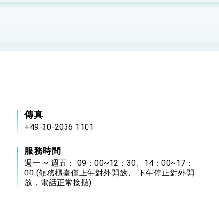
：自由世界 需要台灣，團結合作方能守護繁榮
外交部長林佳龍出席《台灣光華雜誌》50週年慶「見證蛻變，分享世界的光華」開幕
會 說明臺美合作三大戰略方向 盼與民主夥伴共同引領 下一個世代的
訪，闡述印太安全局勢，籲深化台印尼半導體供應鏈合作
臺灣重要合作夥伴
傳真
蓋耶哥訪問團
+49-30-2036 1101
爾基金會」訪問團一行，深化跨大西洋戰略夥伴關係
服務時間
時間完成「臺美對等貿易協定」簽署
週一 ~ 週五： 09：00~12：30、14：00~17：
00 (領務櫃臺僅上午對外開放、 下午停止對外開
取得有利戰略地位 全力支持「臺美對等貿易協定」簽署
放，電話正常接聽)
雄厚數位實力，達成固邦榮邦目標
濟合作策略小組」跨部會會議