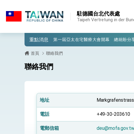
:::
:::
駐德國台北代表處
外交部重要言論
Taipeh Vertretung in der Bu
我國政府將在美國亞利桑納州設立「駐鳳
重點消息
第一屆亞太在宅醫療大會開幕 總統盼分
外交部發布WHA文宣影片「台灣醫療點
首頁
聯絡我們
總統出訪史瓦帝尼返國談話 強調臺灣人
聯絡我們
堅定走向世界 賴總統抵達史瓦帝尼王國進
總統與五院院長新春茶敘 盼化分歧為團
總統農曆春節談話
地址
Markgrafenstrass
台美貿易協議完成簽署達成6大目標、創5
電話
+49-30-203610
臺美簽署「對等貿易協定」確立對等關稅15
電郵信箱
deu@mofa.gov.t