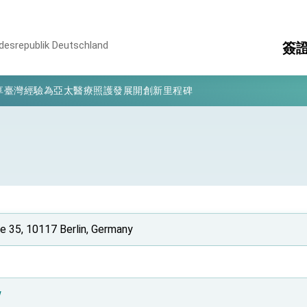
ndesrepublik Deutschland
簽
凰城辦事處」，進一步深化台美交流合作
享臺灣經驗為亞太醫療照護發展開創新里程碑
eV
國
亮世界」及「台灣智慧醫療與健康產業展」預告短片，向世界展現台灣守
簽
消
構
有權利走向世界 盼與理念相近國家共同維護國際秩序
其
行國是訪問
結、為國家邁出合作第一步
e 35, 10117 Berlin, Germany
大歷史性突破 總統強調將以3大面向加速臺灣經濟轉型升級 籲請立
%且不疊加 我輸美2072項產品豁免對等關稅
w