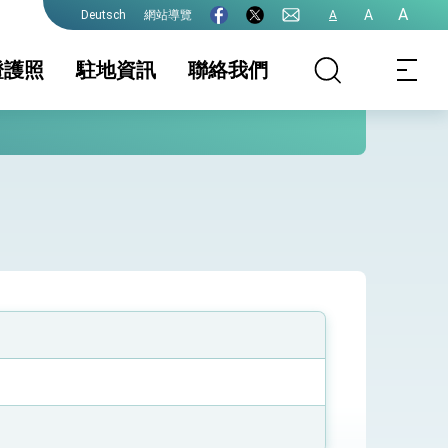
A
A
網站導覽
A
Deutsch
證護照
駐地資訊
聯絡我們
isa
家相關資訊
領務服務
簽證及入境須知
護照
生活資訊
護全球健康的創新能量
證
保及性平諮詢機
文件證明
行事曆
大陸地區人民申請
赴台
他領務資訊
院全力支持並盡速通過