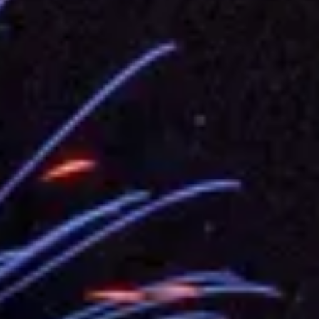
：自由世界 需要台灣，團結合作方能守護繁榮
外交部長林佳龍出席《台灣光華雜誌》50週年慶「見證蛻變，分享世界的光華」開幕
會 說明臺美合作三大戰略方向 盼與民主夥伴共同引領 下一個世代的
訪，闡述印太安全局勢，籲深化台印尼半導體供應鏈合作
臺灣重要合作夥伴
蓋耶哥訪問團
爾基金會」訪問團一行，深化跨大西洋戰略夥伴關係
時間完成「臺美對等貿易協定」簽署
取得有利戰略地位 全力支持「臺美對等貿易協定」簽署
雄厚數位實力，達成固邦榮邦目標
濟合作策略小組」跨部會會議
度支持「總合外交」與台歐美日關係深化