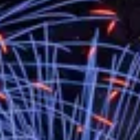
總統以「韌性之島，希望之光」為題發表2026新 年談話
記者會 強調以實力守護台海和平 以決心掌握國家命運
說
 堅持團結 迎風轉型 穩健前行
凰城辦事處」，進一步深化台美交流合作