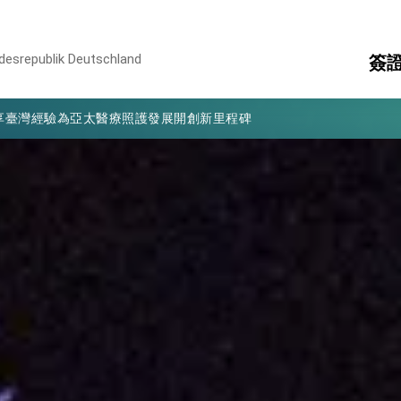
凰城辦事處」，進一步深化台美交流合作
ndesrepublik Deutschland
簽
享臺灣經驗為亞太醫療照護發展開創新里程碑
亮世界」及「台灣智慧醫療與健康產業展」預告短片，向世界展現台灣守
eV
國
有權利走向世界 盼與理念相近國家共同維護國際秩序
簽
消
構
行國是訪問
其
結、為國家邁出合作第一步
大歷史性突破 總統強調將以3大面向加速臺灣經濟轉型升級 籲請立
%且不疊加 我輸美2072項產品豁免對等關稅