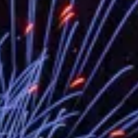
外交部長林佳龍於《外交事務》撰文指出
總統主持「台美經濟繁榮夥伴對話」記者
外交部長林佳龍接受印尼「時代雜誌」專
副總統接見美參議員蓋耶哥 強調美國是
外交部長林佳龍午宴歡迎美國聯邦參議員
外交部長林佳龍接見美國智庫「德國馬歇
臺美經貿談判獲階段性成果 卓揆期勉爭取
卓揆：臺美關稅談判階段性結果有助臺灣
外交部與數位發展部攜手合作，整合台灣
外交部長林佳龍主持第35次「參與亞太經
民調顯示多數國人滿意政府外交表現，高