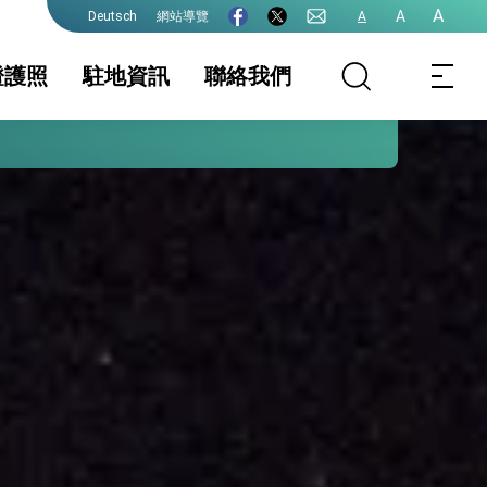
A
A
網站導覽
A
Deutsch
證護照
駐地資訊
聯絡我們
護全球健康的創新能量
isa
家相關資訊
領務服務
簽證及入境須知
護照
生活資訊
證
保及性平諮詢機
文件證明
行事曆
大陸地區人民申請
赴台
他領務資訊
院全力支持並盡速通過