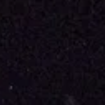
式，期許數位轉 型迎向下個50年
繁榮