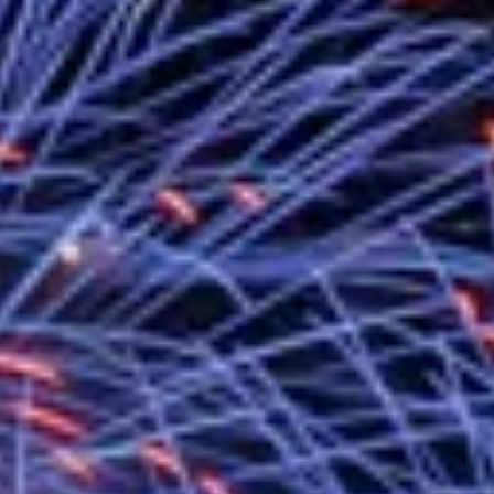
總統主持「守護民主台灣國安行動方案」
變局中 奮起的新臺灣 總統發表國慶演
總統發表執政周年談話 盼面對未來挑戰
賴總統就職演說影片
總統重要談話
外交部重要言論
我國政府將在美國亞利桑納州設立「駐鳳