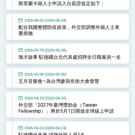
斯里蘭卡籍人士申請入台簽證規定如下：
性突破 總統強調將以3大面向加速臺灣經濟轉型
升級 籲請立院全力支持並盡速通過
臺美簽署「對等貿易協定」確立對等關稅15%且不
疊加 我輸美2072項產品豁免對等關稅
2026-06-03 (2026-06-04)
總統接受「法新社」（AFP）專訪內容
配合我國整體防疫政策，外交部調整外籍人士來
臺措施
外交部長林佳龍於《外交事務》撰文指出：自由
世界 需要台灣，團結合作方能守護繁榮
外交部長林佳龍出席《台灣光華雜誌》50週年慶
2026-05-19 (2026-05-28)
「見證蛻變，分享世界的光華」開幕式，期許數
徵才啟事 駐德國台北代表處招聘全日職雇員一名
位轉 型迎向下個50年
總統主持「台美經濟繁榮夥伴對話」記者會 說
明臺美合作三大戰略方向 盼與民主夥伴共同引
領 下一個世代的繁榮
外交部長林佳龍接受印尼「時代雜誌」專訪，闡
2026-05-06 (2026-05-06)
述印太安全局勢，籲深化台印尼半導體供應鏈合
五月音樂會—為台灣參與世衛大會發聲
作
副總統接見美參議員蓋耶哥 強調美國是臺灣重
要合作夥伴
外交部長林佳龍午宴歡迎美國聯邦參議員蓋耶哥
2026-04-30 (2026-04-30)
訪問團
外交部「2027年臺灣獎助金（Taiwan
外交部長林佳龍接見美國智庫「德國馬歇爾基金
Fellowship）」將於5月1日開放全球線上申請
會」訪問團一行，深化跨大西洋戰略夥伴關係
臺美經貿談判獲階段性成果 卓揆期勉爭取時間完
成「臺美對等貿易協定」簽署
2026-04-24 (2026-04-24)
卓揆：臺美關稅談判階段性結果有助臺灣取得有
駐德國代表處 誠徵代班人員1名