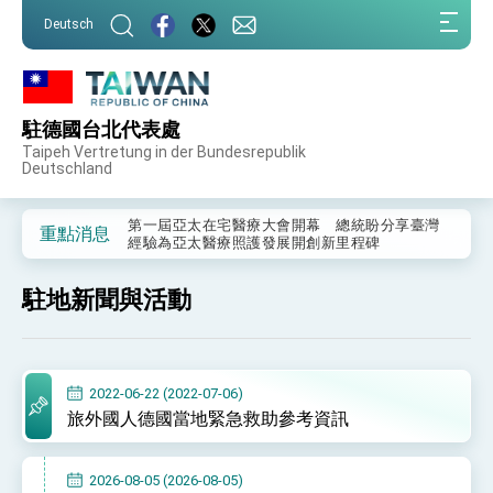
:::
Deutsch
:::
駐德國台北代表處
外交部重要言論
Taipeh Vertretung in der Bundesrepublik
Deutschland
我國政府將在美國亞利桑納州設立「駐鳳凰城辦
事處」，進一步深化台美交流合作
第一屆亞太在宅醫療大會開幕 總統盼分享臺灣
重點消息
經驗為亞太醫療照護發展開創新里程碑
外交部發布WHA文宣影片「台灣醫療點亮世界」
及「台灣智慧醫療與健康產業展」預告短片，向
駐地新聞與活動
世界展現台灣守護全球健康的創新能量
總統出訪史瓦帝尼返國談話 強調臺灣人有權利
走向世界 盼與理念相近國家共同維護國際秩序
堅定走向世界 賴總統抵達史瓦帝尼王國進行國是
訪問
2022-06-22 (2022-07-06)
總統與五院院長新春茶敘 盼化分歧為團結、為
旅外國人德國當地緊急救助參考資訊
國家邁出合作第一步
總統農曆春節談話
2026-08-05 (2026-08-05)
台美貿易協議完成簽署達成6大目標、創5大歷史