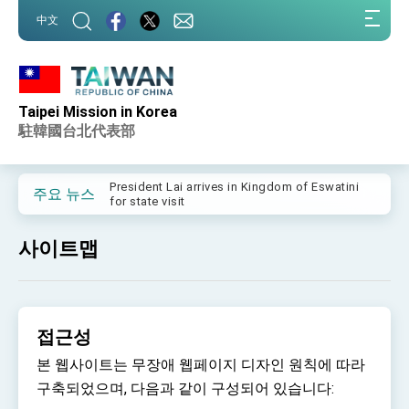
:::
中文
:::
Taipei Mission in Korea
Important Remarks of the Ministry of Foreign
Affairs
駐韓國台北代表部
Taiwan government to open office in Arizona,
advancing Taiwan-US exchanges and
cooperation
President Lai arrives in Kingdom of Eswatini
주요 뉴스
for state visit
VP Hsiao addresses 41st Space Symposium
사이트맵
Taiwan’s economic growth is a priority for
President Lai
President Lai’s remarks for Lunar New Year
접근성
President Lai interviewed by AFP
본 웹사이트는 무장애 웹페이지 디자인 원칙에 따라
President Lai holds press conference on
Taiwan- US Economic Prosperity Partnership
구축되었으며, 다음과 같이 구성되어 있습니다:
Dialogue
FM Lin attends Taiwan Panorama exhibit at