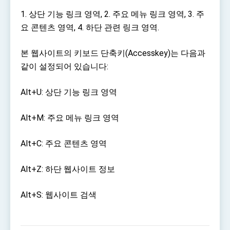
TIBE
1. 상단 기능 링크 영역, 2. 주요 메뉴 링크 영역, 3. 주
President Lai meets US delegation led by
요 콘텐츠 영역, 4. 하단 관련 링크 영역.
Senator Ruben Gallego
MOFA, MODA team up to promote integrated
diplomacy
본 웹사이트의 키보드 단축키(Accesskey)는 다음과
EY details tariff negotiations with U.S.
같이 설정되어 있습니다:
FM Lin hosts ABAC representatives
Alt+U: 상단 기능 링크 영역
MOFA poll shows widespread support for
government diplomacy approach
Alt+M: 주요 메뉴 링크 영역
President Lai delivers 2026 New Year’s
Address
Presidential Office thanks US President Trump
Alt+C: 주요 콘텐츠 영역
for signing Taiwan Assurance Implementation
Act
President Lai delivers 2025 National Day
Alt+Z: 하단 웹사이트 정보
Address
Presidential Inauguration Speech
Alt+S: 웹사이트 검색
Major speeches
Important Remarks of the Ministry of Foreign