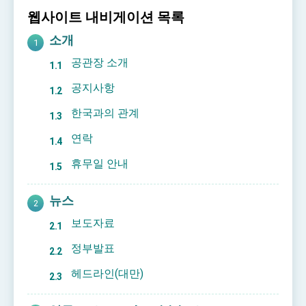
Affairs
웹사이트 내비게이션 목록
Taiwan government to open office in Arizona,
advancing Taiwan-US exchanges and
소개
cooperation
공관장 소개
공지사항
한국과의 관계
연락
휴무일 안내
뉴스
보도자료
정부발표
헤드라인(대만)