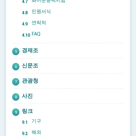
화어문능력시험
민원서식
연락처
FAQ
경제조
신문조
관광청
사진
링크
기구
해외