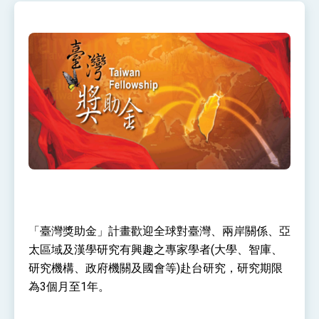
性突破 總統強調將以3大面向加速臺灣經濟轉型
升級 籲請立院全力支持並盡速通過
臺美簽署「對等貿易協定」確立對等關稅15%且不
疊加 我輸美2072項產品豁免對等關稅
總統接受「法新社」（AFP）專訪內容
外交部長林佳龍於《外交事務》撰文指出：自由
世界 需要台灣，團結合作方能守護繁榮
外交部長林佳龍出席《台灣光華雜誌》50週年慶
「見證蛻變，分享世界的光華」開幕式，期許數
位轉 型迎向下個50年
總統主持「台美經濟繁榮夥伴對話」記者會 說
明臺美合作三大戰略方向 盼與民主夥伴共同引
領 下一個世代的繁榮
外交部長林佳龍接受印尼「時代雜誌」專訪，闡
述印太安全局勢，籲深化台印尼半導體供應鏈合
作
外交部長林佳龍午宴歡迎美國聯邦參議員蓋耶哥
訪問團
外交部長林佳龍接見美國智庫「德國馬歇爾基金
「臺灣獎助金」計畫歡迎全球對臺灣、兩岸關係、亞
會」訪問團一行，深化跨大西洋戰略夥伴關係
太區域及漢學研究有興趣之專家學者(大學、智庫、
臺美經貿談判獲階段性成果 卓揆期勉爭取時間完
成「臺美對等貿易協定」簽署
研究機構、政府機關及國會等)赴台研究，研究期限
卓揆：臺美關稅談判階段性結果有助臺灣取得有
為3個月至1年。
利戰略地位 全力支持「臺美對等貿易協定」簽署
外交部與數位發展部攜手合作，整合台灣雄厚數