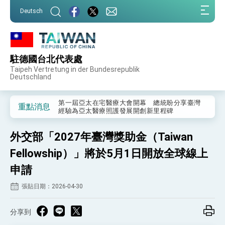
:::
Deutsch
:::
駐德國台北代表處
外交部重要言論
Taipeh Vertretung in der Bundesrepublik
Deutschland
我國政府將在美國亞利桑納州設立「駐鳳凰城辦
事處」，進一步深化台美交流合作
第一屆亞太在宅醫療大會開幕 總統盼分享臺灣
重點消息
經驗為亞太醫療照護發展開創新里程碑
外交部發布WHA文宣影片「台灣醫療點亮世界」
及「台灣智慧醫療與健康產業展」預告短片，向
外交部「2027年臺灣獎助金（Taiwan
世界展現台灣守護全球健康的創新能量
總統出訪史瓦帝尼返國談話 強調臺灣人有權利
走向世界 盼與理念相近國家共同維護國際秩序
Fellowship）」將於5月1日開放全球線上
堅定走向世界 賴總統抵達史瓦帝尼王國進行國是
申請
訪問
總統與五院院長新春茶敘 盼化分歧為團結、為
張貼日期：2026-04-30
國家邁出合作第一步
總統農曆春節談話
分享到
台美貿易協議完成簽署達成6大目標、創5大歷史