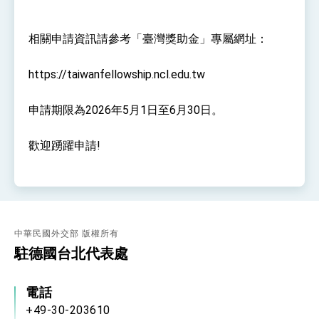
位實力，達成固邦榮邦目標
外交部長林佳龍主持第35次「參與亞太經濟合作
策略小組」跨部會會議
相關申請資訊請參考「臺灣獎助金」專屬網址：
民調顯示多數國人滿意政府外交表現，高度支持
「總合外交」與台歐美日關係深化
https://taiwanfellowship.ncl.edu.tw
總統以「韌性之島，希望之光」為題發表2026新
年談話
總統主持「守護民主台灣國安行動方案」記者
申請期限為2026年5月1日至6月30日。
會 強調以實力守護台海和平 以決心掌握國家
命運
變局中 奮起的新臺灣 總統發表國慶演說
歡迎踴躍申請!
總統發表執政周年談話 盼面對未來挑戰 堅持
團結 迎風轉型 穩健前行
賴總統就職演說影片
總統重要談話
中華民國外交部 版權所有
駐德國台北代表處
外交部重要言論
我國政府將在美國亞利桑納州設立「駐鳳凰城辦
事處」，進一步深化台美交流合作
電話
+49-30-203610