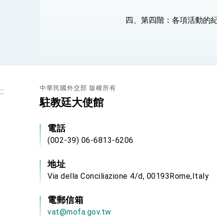
民調顯示多數國人滿意政府外交表現，高
四、第四階：各項活動的
總統主持「守護民主台灣國安行動方案」
變局中 奮起的新臺灣 總統發表國慶演
中華民國外交部 版權所有
:::
總統發表執政周年談話 盼面對未來挑戰
駐教廷大使館
賴總統就職演說影片
電話
總統重要談話
(002-39) 06-6813-6206
外交部重要言論
地址
我國政府將在美國亞利桑納州設立「駐鳳
Via della Conciliazione 4/d, 00193Rome,Italy
電郵信箱
vat@mofa.gov.tw