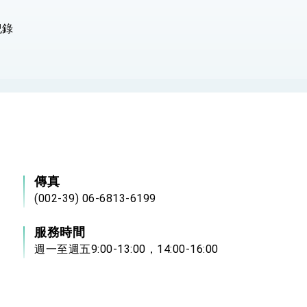
度支持「總合外交」與台歐美日關係深化
紀錄
總統以「韌性之島，希望之光」為題發表2026新 年談話
記者會 強調以實力守護台海和平 以決心掌握國家命運
說
 堅持團結 迎風轉型 穩健前行
傳真
(002-39) 06-6813-6199
服務時間
凰城辦事處」，進一步深化台美交流合作
週一至週五9:00-13:00，14:00-16:00