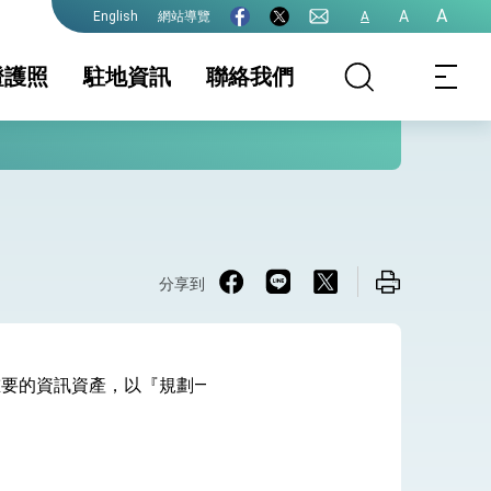
A
A
網站導覽
A
English
證護照
駐地資訊
聯絡我們
照
證及入境須知
簽證
國家相關資訊
文件證明
生活資訊
護全球健康的創新能量
保及性平諮詢機
行事曆
分享到
於管理本部重要的資訊資產，以『規劃—
院全力支持並盡速通過