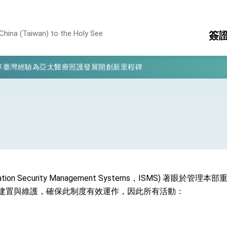
China (Taiwan) to the Holy See
簽
凰城辦事處」，進一步深化台美交流合作
享臺灣經驗為亞太醫療照護發展開創新里程碑
護
簽
亮世界」及「台灣智慧醫療與健康產業展」預告短片，向世界展現台灣守
消
構
有權利走向世界 盼與理念相近國家共同維護國際秩序
行國是訪問
結、為國家邁出合作第一步
tion Security Management Systems，ISMS) 著眼
大歷史性突破 總統強調將以3大面向加速臺灣經濟轉型升級 籲請立
來建置與維護，確保此制度有效運作，因此所有活動：
%且不疊加 我輸美2072項產品豁免對等關稅