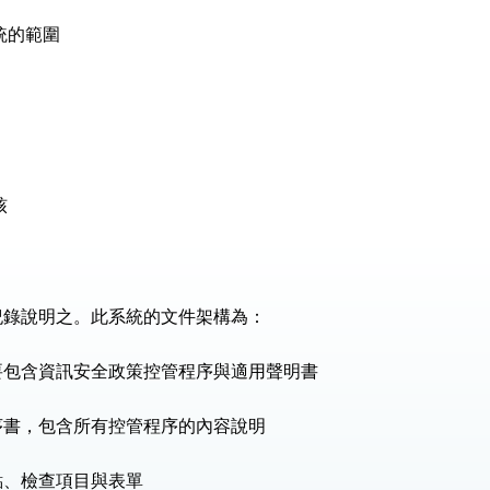
統的範圍
：自由世界 需要台灣，團結合作方能守護繁榮
外交部長林佳龍出席《台灣光華雜誌》50週年慶「見證蛻變，分享世界的光華」開幕
會 說明臺美合作三大戰略方向 盼與民主夥伴共同引領 下一個世代的
訪，闡述印太安全局勢，籲深化台印尼半導體供應鏈合作
核
臺灣重要合作夥伴
蓋耶哥訪問團
爾基金會」訪問團一行，深化跨大西洋戰略夥伴關係
紀錄說明之。此系統的文件架構為：
時間完成「臺美對等貿易協定」簽署
要包含資訊安全政策控管程序與適用聲明書
取得有利戰略地位 全力支持「臺美對等貿易協定」簽署
序書，包含所有控管程序的內容說明
雄厚數位實力，達成固邦榮邦目標
點、檢查項目與表單
濟合作策略小組」跨部會會議