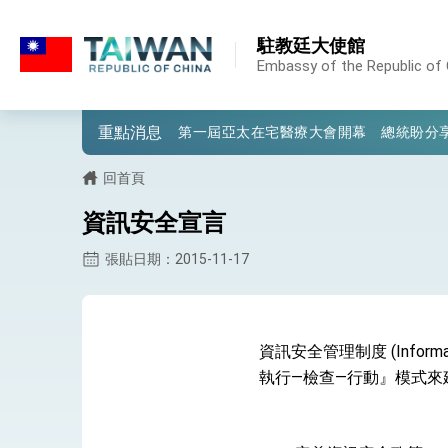
:::
:::
駐教廷大使館
外交部重要言論
Embassy of the Republic of 
我國政府將在美國亞利桑納州設立「駐鳳
重點消息
第一屆亞太在宅醫療大會開幕 總統盼分
外交部發布WHA文宣影片「台灣醫療點
回首頁
總統出訪史瓦帝尼返國談話 強調臺灣人
資訊安全宣言
堅定走向世界 賴總統抵達史瓦帝尼王國進
張貼日期：2015-11-17
總統與五院院長新春茶敘 盼化分歧為團
總統農曆春節談話
資訊安全管理制度 (Informa
台美貿易協議完成簽署達成6大目標、創5
執行—檢查—行動』模式
臺美簽署「對等貿易協定」確立對等關稅15