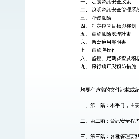
總統接受「法新社」（AFP）專訪內容
一、 定義資訊安全政策
二、 說明資訊安全管理系
外交部長林佳龍於《外交事務》撰文指出
三、 評鑑風險
四、 訂定控管目標與機制
五、 實施風險處理計畫
總統主持「台美經濟繁榮夥伴對話」記者
六、 撰寫適用聲明書
七、 實施與操作
外交部長林佳龍接受印尼「時代雜誌」專
八、 監控、定期審查及稽
副總統接見美參議員蓋耶哥 強調美國是
九、 採行矯正與預防措施
外交部長林佳龍午宴歡迎美國聯邦參議員
外交部長林佳龍接見美國智庫「德國馬歇
均要有適當的文件記載或
臺美經貿談判獲階段性成果 卓揆期勉爭取
一、第一階：本手冊，主
卓揆：臺美關稅談判階段性結果有助臺灣
二、第二階：資訊安全程
外交部與數位發展部攜手合作，整合台灣
三、第三階：各種管理要
外交部長林佳龍主持第35次「參與亞太經