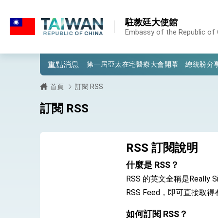
:::
:::
駐教廷大使館
外交部重要言論
Embassy of the Republic of 
我國政府將在美國亞利桑納州設立「駐鳳
重點消息
第一屆亞太在宅醫療大會開幕 總統盼分
外交部發布WHA文宣影片「台灣醫療點
首頁
訂閱 RSS
總統出訪史瓦帝尼返國談話 強調臺灣人
訂閱 RSS
堅定走向世界 賴總統抵達史瓦帝尼王國進
總統與五院院長新春茶敘 盼化分歧為團
RSS 訂閱說明
總統農曆春節談話
什麼是 RSS？
RSS 的英文全稱是Reall
台美貿易協議完成簽署達成6大目標、創5
RSS Feed，即可直接
臺美簽署「對等貿易協定」確立對等關稅15
如何訂閱 RSS？