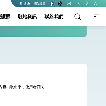
A
A
網站導覽
A
English
證護照
駐地資訊
聯絡我們
照
證及入境須知
簽證
國家相關資訊
文件證明
生活資訊
護全球健康的創新能量
保及性平諮詢機
行事曆
，將網頁內容抽取出來，使用者訂閱
院全力支持並盡速通過