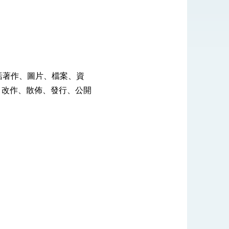
式，期許數位轉 型迎向下個50年
繁榮
括著作、圖片、檔案、資
、改作、散佈、發行、公開