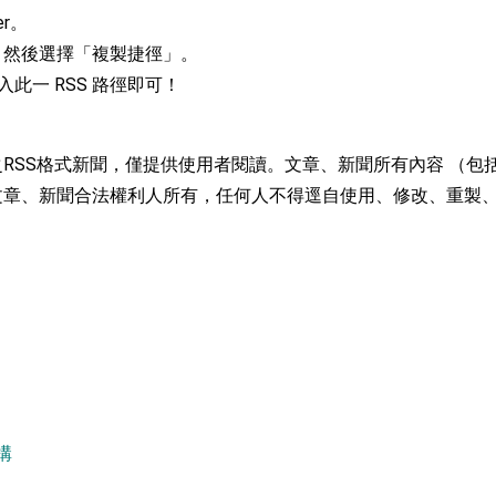
er。
：自由世界 需要台灣，團結合作方能守護繁榮
鍵，然後選擇「複製捷徑」。
中加入此一 RSS 路徑即可！
外交部長林佳龍出席《台灣光華雜誌》50週年慶「見證蛻變，分享世界的光華」開幕
會 說明臺美合作三大戰略方向 盼與民主夥伴共同引領 下一個世代的
RSS格式新聞，僅提供使用者閱讀。文章、新聞所有內容 （包
訪，闡述印太安全局勢，籲深化台印尼半導體供應鏈合作
文章、新聞合法權利人所有，任何人不得逕自使用、修改、重製
臺灣重要合作夥伴
蓋耶哥訪問團
爾基金會」訪問團一行，深化跨大西洋戰略夥伴關係
時間完成「臺美對等貿易協定」簽署
取得有利戰略地位 全力支持「臺美對等貿易協定」簽署
雄厚數位實力，達成固邦榮邦目標
構
濟合作策略小組」跨部會會議