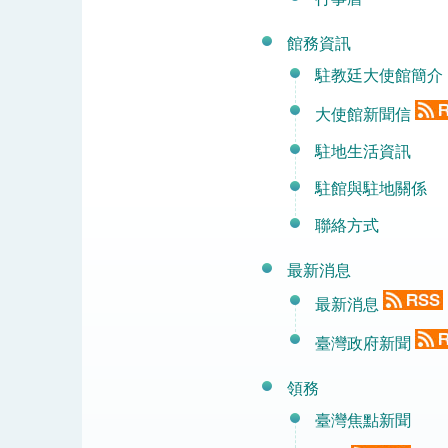
民調顯示多數國人滿意政府外交表現，高
館務資訊
駐教廷大使館簡介
大使館新聞信
總統主持「守護民主台灣國安行動方案」
駐地生活資訊
變局中 奮起的新臺灣 總統發表國慶演
駐館與駐地關係
總統發表執政周年談話 盼面對未來挑戰
聯絡方式
賴總統就職演說影片
最新消息
總統重要談話
最新消息
外交部重要言論
臺灣政府新聞
我國政府將在美國亞利桑納州設立「駐鳳
領務
臺灣焦點新聞