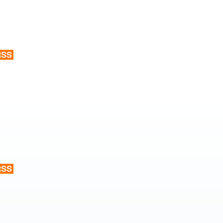
度支持「總合外交」與台歐美日關係深化
總統以「韌性之島，希望之光」為題發表2026新 年談話
記者會 強調以實力守護台海和平 以決心掌握國家命運
說
 堅持團結 迎風轉型 穩健前行
凰城辦事處」，進一步深化台美交流合作