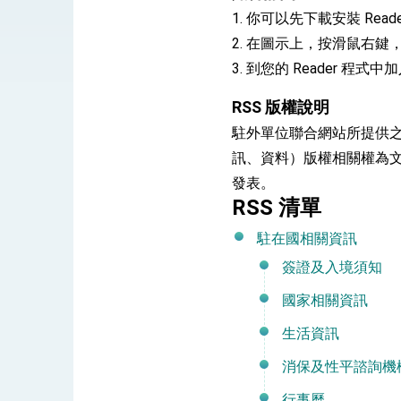
總統接受「法新社」（AFP）專訪內容
1. 你可以先下載安裝 Read
外交部長林佳龍於《外交事務》撰文指出
2. 在圖示上，按滑鼠右
3. 到您的 Reader 程式
RSS 版權說明
總統主持「台美經濟繁榮夥伴對話」記者
駐外單位聯合網站所提供之
外交部長林佳龍接受印尼「時代雜誌」專
訊、資料）版權相關權為
發表。
副總統接見美參議員蓋耶哥 強調美國是
RSS 清單
外交部長林佳龍午宴歡迎美國聯邦參議員
駐在國相關資訊
外交部長林佳龍接見美國智庫「德國馬歇
簽證及入境須知
臺美經貿談判獲階段性成果 卓揆期勉爭取
國家相關資訊
卓揆：臺美關稅談判階段性結果有助臺灣
生活資訊
外交部與數位發展部攜手合作，整合台灣
消保及性平諮詢機
外交部長林佳龍主持第35次「參與亞太經
行事曆