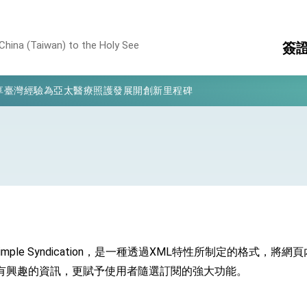
China (Taiwan) to the Holy See
簽
凰城辦事處」，進一步深化台美交流合作
享臺灣經驗為亞太醫療照護發展開創新里程碑
護
簽
亮世界」及「台灣智慧醫療與健康產業展」預告短片，向世界展現台灣守
消
構
有權利走向世界 盼與理念相近國家共同維護國際秩序
行國是訪問
結、為國家邁出合作第一步
y Simple Syndication，是一種透過XML特性所制定的格式
大歷史性突破 總統強調將以3大面向加速臺灣經濟轉型升級 籲請立
取得有興趣的資訊，更賦予使用者隨選訂閱的強大功能。
%且不疊加 我輸美2072項產品豁免對等關稅