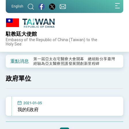
:::
English
:::
駐教廷大使館
外交部重要言論
Embassy of the Republic of China (Taiwan) to the
Holy See
我國政府將在美國亞利桑納州設立「駐鳳凰城辦
事處」，進一步深化台美交流合作
第一屆亞太在宅醫療大會開幕 總統盼分享臺灣
重點消息
經驗為亞太醫療照護發展開創新里程碑
外交部發布WHA文宣影片「台灣醫療點亮世界」
及「台灣智慧醫療與健康產業展」預告短片，向
政府單位
世界展現台灣守護全球健康的創新能量
總統出訪史瓦帝尼返國談話 強調臺灣人有權利
走向世界 盼與理念相近國家共同維護國際秩序
堅定走向世界 賴總統抵達史瓦帝尼王國進行國是
訪問
2021-01-05
總統與五院院長新春茶敘 盼化分歧為團結、為
我的E政府
國家邁出合作第一步
總統農曆春節談話
台美貿易協議完成簽署達成6大目標、創5大歷史