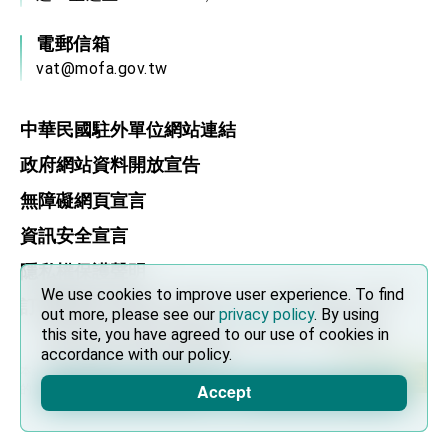
位實力，達成固邦榮邦目標
外交部長林佳龍主持第35次「參與亞太經濟合作
電郵信箱
策略小組」跨部會會議
vat@mofa.gov.tw
民調顯示多數國人滿意政府外交表現，高度支持
「總合外交」與台歐美日關係深化
總統以「韌性之島，希望之光」為題發表2026新
年談話
中華民國駐外單位網站連結
總統主持「守護民主台灣國安行動方案」記者
政府網站資料開放宣告
會 強調以實力守護台海和平 以決心掌握國家
命運
變局中 奮起的新臺灣 總統發表國慶演說
無障礙網頁宣言
總統發表執政周年談話 盼面對未來挑戰 堅持
資訊安全宣言
團結 迎風轉型 穩健前行
隱私權保護聲明
賴總統就職演說影片
We use cookies to improve user experience. To find
We use cookies to improve user experience. To find
訂閱 RSS
out more, please see our
out more, please see our
privacy policy
privacy policy
. By using
. By using
總統重要談話
this site, you have agreed to our use of cookies in
this site, you have agreed to our use of cookies in
accordance with our policy.
accordance with our policy.
外交部重要言論
本網站建議使用 Chrome, Firefox, 以及 Microsoft Edge 以上
Accept
Accept
我國政府將在美國亞利桑納州設立「駐鳳凰城辦
的瀏覽器。
事處」，進一步深化台美交流合作