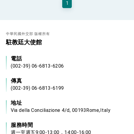
1
性突破 總統強調將以3大面向加速臺灣經濟轉型
升級 籲請立院全力支持並盡速通過
臺美簽署「對等貿易協定」確立對等關稅15%且不
疊加 我輸美2072項產品豁免對等關稅
總統接受「法新社」（AFP）專訪內容
中華民國外交部 版權所有
外交部長林佳龍於《外交事務》撰文指出：自由
世界 需要台灣，團結合作方能守護繁榮
駐教廷大使館
外交部長林佳龍出席《台灣光華雜誌》50週年慶
「見證蛻變，分享世界的光華」開幕式，期許數
位轉 型迎向下個50年
電話
總統主持「台美經濟繁榮夥伴對話」記者會 說
明臺美合作三大戰略方向 盼與民主夥伴共同引
(002-39) 06-6813-6206
領 下一個世代的繁榮
外交部長林佳龍接受印尼「時代雜誌」專訪，闡
述印太安全局勢，籲深化台印尼半導體供應鏈合
傳真
作
外交部長林佳龍午宴歡迎美國聯邦參議員蓋耶哥
(002-39) 06-6813-6199
訪問團
外交部長林佳龍接見美國智庫「德國馬歇爾基金
會」訪問團一行，深化跨大西洋戰略夥伴關係
地址
臺美經貿談判獲階段性成果 卓揆期勉爭取時間完
Via della Conciliazione 4/d, 00193Rome,Italy
成「臺美對等貿易協定」簽署
卓揆：臺美關稅談判階段性結果有助臺灣取得有
利戰略地位 全力支持「臺美對等貿易協定」簽署
服務時間
外交部與數位發展部攜手合作，整合台灣雄厚數
週一至週五9:00-13:00，14:00-16:00