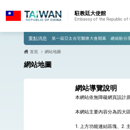
:::
:::
駐教廷大使館
外交部重要言論
Embassy of the Republic of 
我國政府將在美國亞利桑納州設立「駐鳳
重點消息
第一屆亞太在宅醫療大會開幕 總統盼分
外交部發布WHA文宣影片「台灣醫療點
首頁
網站地圖
總統出訪史瓦帝尼返國談話 強調臺灣人
網站地圖
堅定走向世界 賴總統抵達史瓦帝尼王國進
總統與五院院長新春茶敘 盼化分歧為團
網站導覽說明
總統農曆春節談話
本網站依無障礙網頁設計
台美貿易協議完成簽署達成6大目標、創5
本網站主要內容分為四大
臺美簽署「對等貿易協定」確立對等關稅15
1. 上方功能連結區塊、2.