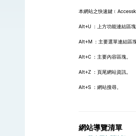
總統接受「法新社」（AFP）專訪內容
本網站之快速鍵﹝Acces
外交部長林佳龍於《外交事務》撰文指出
Alt+U ：上方功能連結區
總統主持「台美經濟繁榮夥伴對話」記者
Alt+M ：主要選單連結區
外交部長林佳龍接受印尼「時代雜誌」專
Alt+C ：主要內容區塊
副總統接見美參議員蓋耶哥 強調美國是
Alt+Z ：頁尾網站資訊。
外交部長林佳龍午宴歡迎美國聯邦參議員
外交部長林佳龍接見美國智庫「德國馬歇
Alt+S ：網站搜尋。
臺美經貿談判獲階段性成果 卓揆期勉爭取
卓揆：臺美關稅談判階段性結果有助臺灣
外交部與數位發展部攜手合作，整合台灣
網站導覽清單
外交部長林佳龍主持第35次「參與亞太經