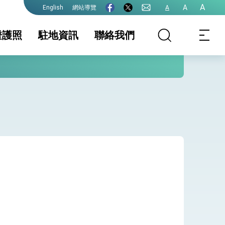
A
A
網站導覽
A
English
證護照
駐地資訊
聯絡我們
照
證及入境須知
簽證
國家相關資訊
文件證明
生活資訊
護全球健康的創新能量
保及性平諮詢機
行事曆
院全力支持並盡速通過