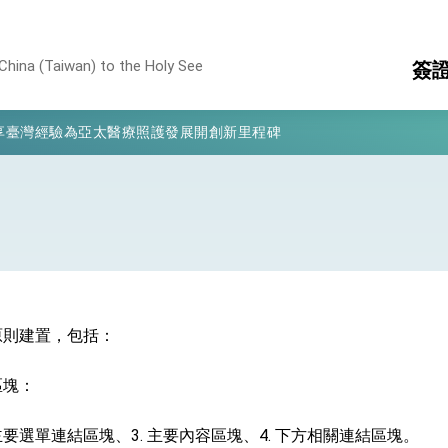
China (Taiwan) to the Holy See
簽
凰城辦事處」，進一步深化台美交流合作
享臺灣經驗為亞太醫療照護發展開創新里程碑
護
簽
亮世界」及「台灣智慧醫療與健康產業展」預告短片，向世界展現台灣守
消
構
有權利走向世界 盼與理念相近國家共同維護國際秩序
行國是訪問
結、為國家邁出合作第一步
原則建置，包括：
大歷史性突破 總統強調將以3大面向加速臺灣經濟轉型升級 籲請立
區塊：
%且不疊加 我輸美2072項產品豁免對等關稅
 主要選單連結區塊、3. 主要內容區塊、4. 下方相關連結區塊。