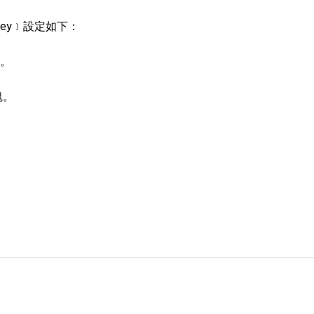
skey﹞設定如下：
：自由世界 需要台灣，團結合作方能守護繁榮
外交部長林佳龍出席《台灣光華雜誌》50週年慶「見證蛻變，分享世界的光華」開幕
塊。
會 說明臺美合作三大戰略方向 盼與民主夥伴共同引領 下一個世代的
塊。
訪，闡述印太安全局勢，籲深化台印尼半導體供應鏈合作
。
臺灣重要合作夥伴
蓋耶哥訪問團
爾基金會」訪問團一行，深化跨大西洋戰略夥伴關係
時間完成「臺美對等貿易協定」簽署
取得有利戰略地位 全力支持「臺美對等貿易協定」簽署
雄厚數位實力，達成固邦榮邦目標
濟合作策略小組」跨部會會議