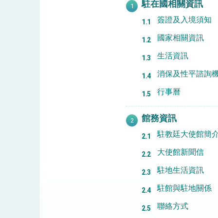
駐在國相關資訊
民調顯示多數國人滿意政府外交表現，高
簽證及入境須知
國家相關資訊
生活資訊
總統主持「守護民主台灣國安行動方案」
消保及性平諮詢
變局中 奮起的新臺灣 總統發表國慶演
行事曆
總統發表執政周年談話 盼面對未來挑戰
賴總統就職演說影片
館務資訊
駐教廷大使館簡
總統重要談話
大使館新聞信
外交部重要言論
駐地生活資訊
我國政府將在美國亞利桑納州設立「駐鳳
駐館與駐地關係
聯絡方式